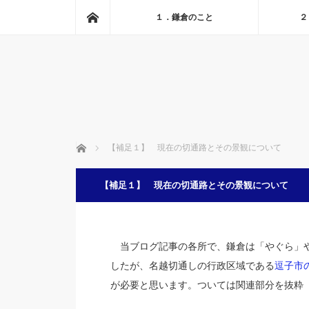
ホーム
１．鎌倉のこと
２
ホーム
【補足１】 現在の切通路とその景観について
【補足１】 現在の切通路とその景観について
当ブログ記事の各所で、鎌倉は「やぐら」や
したが、名越切通しの行政区域である
逗子市
が必要と思います。ついては関連部分を抜粋