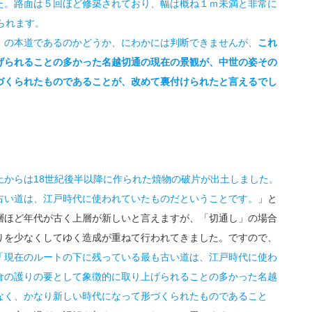
た。路面は５回ほど修築されており、幅は概ね１ｍ未満と非常に
られます。
の本道であるのかどうか、にわかには判断できませんが、
これ
げられることの多かった名越切通の現在の景観が、中世の姿その
づくられたものであることが、改めて裏付けられたと言えるでし
上からは18世紀後半以降に作られた焼物の破片が出土しました。
古い道は、江戸時代に使われていたものだということです。
」と
層ほど年代が古く上層が新しいと言えますが、「切通し」の場合
りを少なくしてゆく造成が重ねて行われてきました。ですので、
「現在のルートの下に残っている最も古い道は、江戸時代に使わ
倉の護りの要として象徴的に取り上げられることの多かった名越
なく、かなり新しい時代になって形づくられたものであること