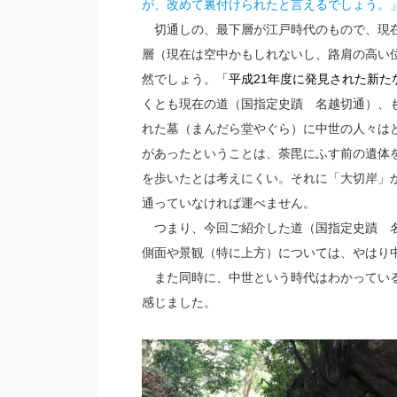
が、改めて裏付けられたと言えるでしょう。
切通しの、最下層が江戸時代のもので、現在
層（現在は空中かもしれないし、路肩の高い
然でしょう。
「平成21年度に発見された新た
くとも現在の道（国指定史蹟 名越切通）、
れた墓（まんだら堂やぐら）に中世の人々は
があったということは、荼毘にふす前の遺体
を歩いたとは考えにくい。それに「大切岸」
通っていなければ運べません。
つまり、今回ご紹介した道（国指定史蹟 名
側面や景観（特に上方）については、やはり
また同時に、中世という時代はわかっている
感じました。