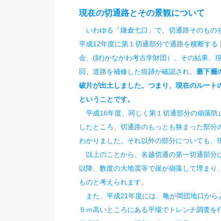
現在の切通路とその景観につい
て
いわゆる「鎌倉七口」で、切通路そのものを
平成12年度に第１切通部分で通路を横断す
会、(財)かながわ考古学財団）。その結果、
回、道路を補修した痕跡が確認され、
最下層
破片が出土しました。つまり、現在のルート
ということです。
平成16年度、同じく第１切通部分の崩落防
したところ、切通路のもっとも狭まった部分の幅
わかりました。それ以外の部分についても、
以上のことから、名越切通の第一切通部分は
以降、数度の大地震等で崖が崩落して埋まり
ものと考えられます。
また、平成21年度には、亀が岡団地口から
５ｍ高いところにある平場でトレンチ調査を