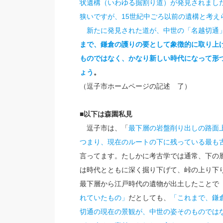
状遺構（いわゆる掘割り道）が発見されまし
狭いですが、15世紀中ごろ以前の遺構と考え
新たに発見された道が、中世の「名越切通」
まで、鎌倉の護りの要として象徴的に取り上
ものではなく、かなり新しい時代になって形
ょう
。
（逗子市ホームページの記述 了）
■以下は森園私見
逗子市は、「
最下層の岩盤削り出しの路面
つまり、現在のルートの下に残っている最も
言ってます。たしかに考古学では通常、下の
は時代とともに深く掘り下げて、峠の上り下
最下層から江戸時代の遺物が出土したことで
れていたもの」
だとしても、
「これまで、鎌
切通の現在の景観が、中世の姿そのものでは