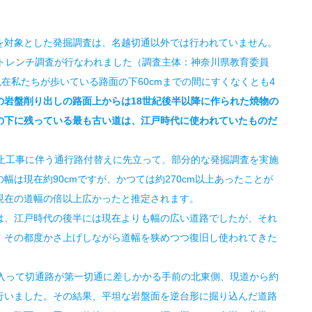
対象とした発掘調査は、名越切通以外では行われていません。
るトレンチ調査が行なわれました（調査主体：神奈川県教育委員
現在私たちが歩いている路面の下60cmまでの間にすくなくとも4
の岩盤削り出しの路面上からは18世紀後半以降に作られた焼物の
の下に残っている最も古い道は、江戸時代に使われていたものだ
止工事に伴う通行路付替えに先立って、部分的な発掘調査を実施
は現在約90cmですが、かつては約270cm以上あったことが
現在の道幅の倍以上広かったと推定されます。
、江戸時代の後半には現在よりも幅の広い道路でしたが、それ
、その都度かさ上げしながら道幅を狭めつつ復旧し使われてきた
入って切通路が第一切通に差しかかる手前の北東側、現道から約
行いました。その結果、平坦な岩盤面を逆台形に掘り込んだ道路