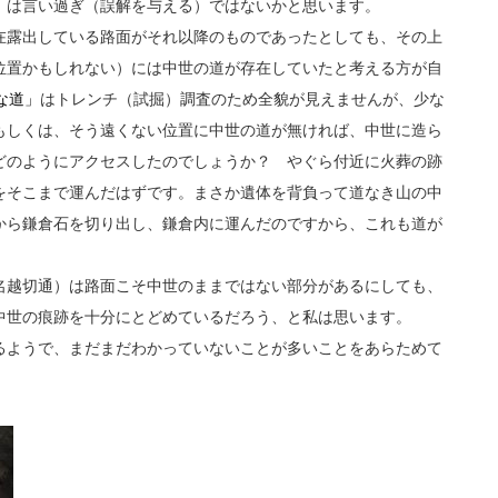
」
は言い過ぎ（誤解を与える）ではないかと思います。
露出している路面がそれ以降のものであったとしても、その上
位置かもしれない）には中世の道が存在していたと考える方が自
な道」
はトレンチ（試掘）調査のため全貌が見えませんが、少な
もしくは、そう遠くない位置に中世の道が無ければ、中世に造ら
どのようにアクセスしたのでしょうか？ やぐら付近に火葬の跡
をそこまで運んだはずです。まさか遺体を背負って道なき山の中
から鎌倉石を切り出し、鎌倉内に運んだのですから、これも道が
越切通）は路面こそ中世のままではない部分があるにしても、
中世の痕跡を十分にとどめているだろう、と私は思います。
ようで、まだまだわかっていないことが多いことをあらためて