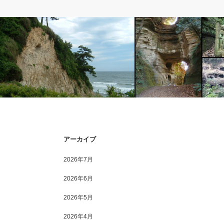
１．鎌倉のこと
１．鎌倉のこと
稲村ケ崎（２） －謎の洞窟－
鎌倉の切通しシリーズ総集
アーカイブ
2026年7月
2026年6月
2026年5月
2026年4月