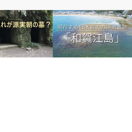
と
１．鎌倉のこと
1) これが実朝の墓？
中世鎌倉の港湾遺跡をドローンで空から
撮影しました！ ―『春を忘るな』の周
辺(7)…