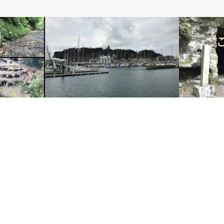
２．江ノ島のこと
１．鎌倉のこ
編
江ノ島ヨットハーバーの今昔
源実朝の謎(