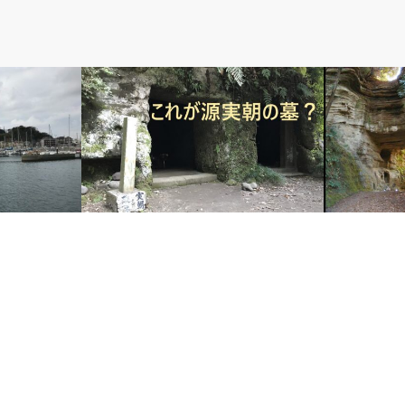
１．鎌倉のこと
１．鎌倉のこ
昔
源実朝の謎(1) これが実朝の墓？
鎌倉の切通