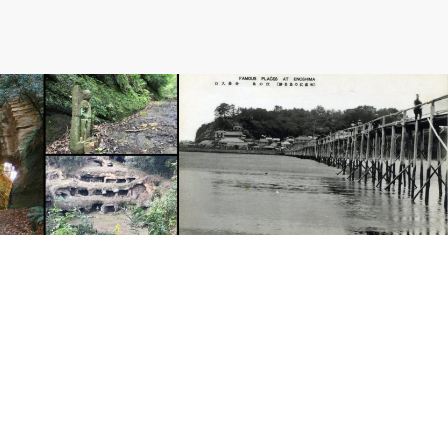
と
２．江ノ島のこと
しシリーズ総集編
江ノ島に架ける橋