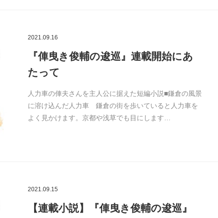
2021.09.16
『俥曳き俊輔の逡巡』連載開始にあ
たって
人力車の俥夫さんを主人公に据えた短編小説■鎌倉の風景
に溶け込んだ人力車 鎌倉の街を歩いていると人力車を
よく見かけます。京都や浅草でも目にします…
2021.09.15
【連載小説】『俥曳き俊輔の逡巡』