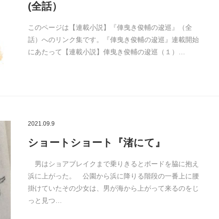
(全話）
このページは【連載小説】『俥曳き俊輔の逡巡』（全
話）へのリンク集です。『俥曳き俊輔の逡巡』連載開始
にあたって【連載小説】俥曳き俊輔の逡巡（１）…
2021.09.9
ショートショート『渚にて』
男はショアブレイクまで乗りきるとボードを脇に抱え
浜に上がった。 公園から浜に降りる階段の一番上に腰
掛けていたその少女は、男が海から上がって来るのをじ
っと見つ…