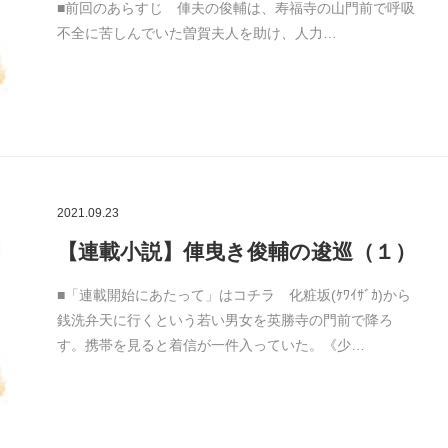
■前回のあらすじ 俥夫の俊輔は、寿福寺の山門前で呼吸
不全に苦しんでいた曽賀夫人を助け、人力…
2021.09.23
【連載小説】俥曳き俊輔の逡巡（１）
■「連載開始にあたって」はコチラ 化粧坂(ｹﾜｲｻﾞｶ)から
銭洗弁天に行くという若い男女を英勝寺の門前で降ろ
す。携帯を見ると着信が一件入っていた。《少…