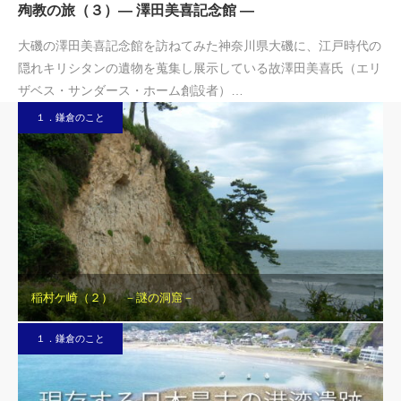
殉教の旅（３）― 澤田美喜記念館 ―
大磯の澤田美喜記念館を訪ねてみた神奈川県大磯に、江戸時代の
隠れキリシタンの遺物を蒐集し展示している故澤田美喜氏（エリ
ザベス・サンダース・ホーム創設者）…
１．鎌倉のこと
稲村ケ崎（２） －謎の洞窟－
１．鎌倉のこと