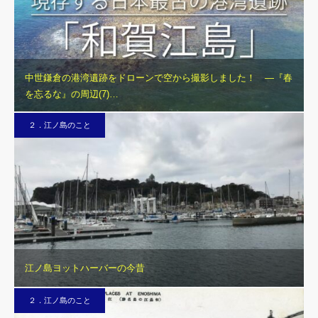
中世鎌倉の港湾遺跡をドローンで空から撮影しました！ ―『春
を忘るな』の周辺(7)…
２．江ノ島のこと
江ノ島ヨットハーバーの今昔
２．江ノ島のこと