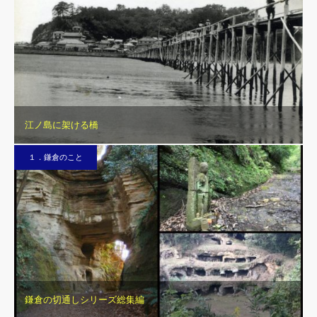
江ノ島に架ける橋
１．鎌倉のこと
鎌倉の切通しシリーズ総集編