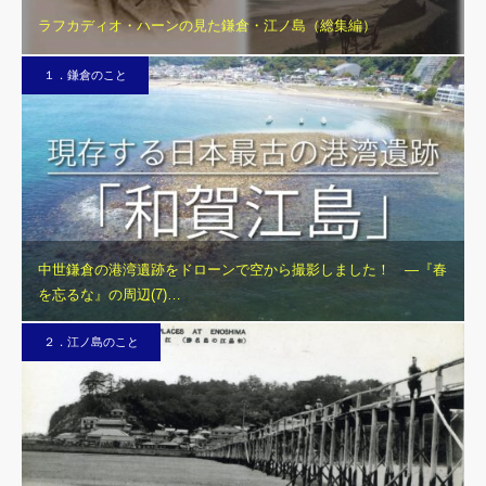
ラフカディオ・ハーンの見た鎌倉・江ノ島（総集編）
１．鎌倉のこと
中世鎌倉の港湾遺跡をドローンで空から撮影しました！ ―『春
を忘るな』の周辺(7)…
２．江ノ島のこと