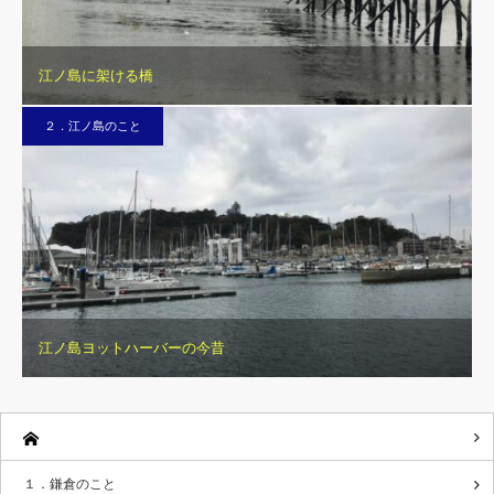
江ノ島に架ける橋
２．江ノ島のこと
江ノ島ヨットハーバーの今昔
１．鎌倉のこと