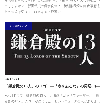
鎌倉稲村ヶ崎を舞台にした短編小説 稲村ヶ崎といえば何を思い
出しますか？ 新田義貞の鎌倉攻め？ 後醍醐天皇の鎌倉幕府追
討の令旨を受けて、はるばる上野国で…
１．鎌倉のこと
2021.07.21
「鎌倉殿の13人」のロゴ ―『春を忘るな』の周辺(9)―
■大河ドラマ「鎌倉殿の13人」と映画『ゴッドファーザー』「鎌
倉殿の13人」のロゴが決まった、というニュース発表がありまし