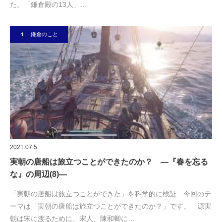
た。「鎌倉殿の13人」…
１．鎌倉のこと
2021.07.5
実朝の唐船は旅立つことができたのか？ ―『春を忘る
な』の周辺(8)―
「実朝の唐船は旅立つことができた」を科学的に検証 今回のテ
ーマは「実朝の唐船は旅立つことができたのか？」です。 源実
朝は宋に渡るために、宋人、陳和卿に…