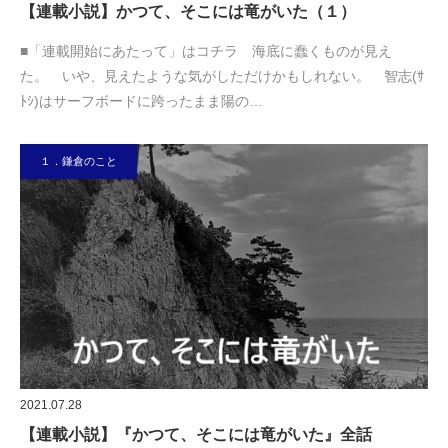
【連載小説】かつて、そこには竜がいた（１）
■「連載開始にあたって」はコチラ 海底に蠢くものが見え
た。 いや、見えたような気がしただけかもしれない。 智志(ｻ
ﾄｼ)はサーフボードに跨ったまま陽の…
１．鎌倉のこと
2021.07.28
【連載小説】『かつて、そこには竜がいた』全話