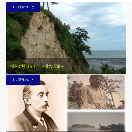
１．鎌倉のこと
稲村ケ崎（２） －謎の洞窟－
５．著作のこと