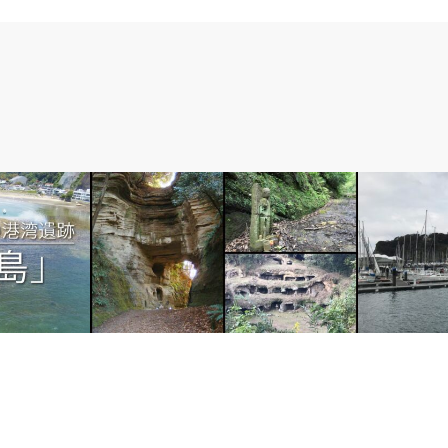
１．鎌倉のこと
２．江ノ島の
鎌倉の切通しシリーズ総集編
江ノ島ヨッ
ーンで空から