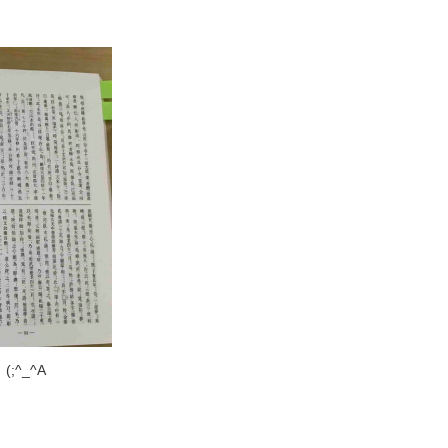
。
^_^A