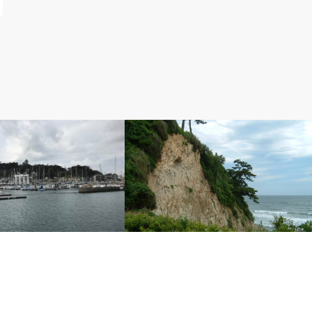
こと
１．鎌倉のこと
トハーバーの今昔
稲村ケ崎（２） －謎の洞窟－