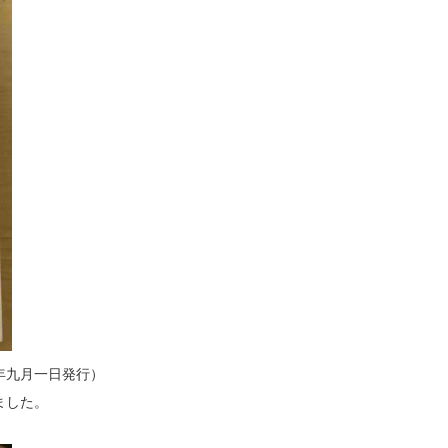
年九月一日発行）
ました。