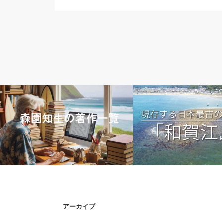
５．著作のこと
１．鎌倉のこと
森園知生の著作一覧
アーカイブ
中世鎌倉の港湾遺跡をドロ