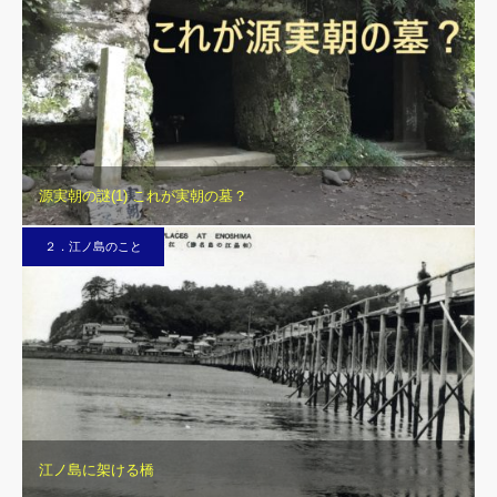
源実朝の謎(1) これが実朝の墓？
２．江ノ島のこと
江ノ島に架ける橋