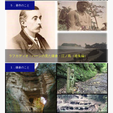
５．著作のこと
ラフカディオ・ハーンの見た鎌倉・江ノ島（総集編）
１．鎌倉のこと