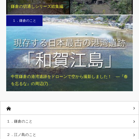
鎌倉の切通しシリーズ総集編
１．鎌倉のこと
中世鎌倉の港湾遺跡をドローンで空から撮影しました！ ―『春
を忘るな』の周辺(7)…
１．鎌倉のこと
２．江ノ島のこと