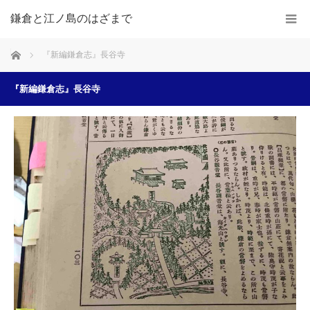
鎌倉と江ノ島のはざまで
ホーム
『新編鎌倉志』長谷寺
『新編鎌倉志』長谷寺