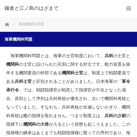
鎌倉と江ノ島のはざまで
ホーム
海軍機関科問題
海軍機関科問題
海軍機関科問題とは、海軍の士官制度において、
兵科
の士官と
機関科
の士官に設けられた区別に関する対立です。動力装置を操
作する機関要員の幹部である
機関科士官
は、制度上で戦闘要員で
ある
兵科士官
と区別されることがありました。日本海軍の「
軍令
承行令
」では、戦闘指揮官が戦死して指揮官が不在となった場
合、原則として序列は兵科将校が優先され、次いで機関科将校と
なっていました。すなわち、兵科将校が全滅しないかぎり、機関
科将校は艦の指揮を取れません。つまり制度上は、
兵科の少尉
の
指揮下に
機関科の大将
が入るという状態も起こりえました。この
指揮権の継承はあくまでも戦闘指揮権に限っての序列であり、海