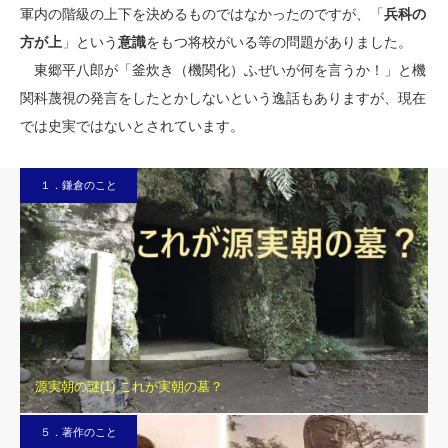
軍内の階級の上下を決めるものではなかったのですが、「
兵科の
方が上
」という
意識
をもつ将校がいる等の問題がありました。
東郷平八郎が「釜炊き（機関化）ふぜいが何を言うか！」と機
関科蔑視の発言をしたとかしないという逸話もありますが、現在
では史実ではないとされています。
１．鎌倉のこと
源実朝の謎(1) これが実朝の墓？
５．著作のこと