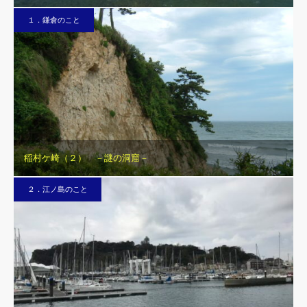
１．鎌倉のこと
稲村ケ崎（２） －謎の洞窟－
２．江ノ島のこと