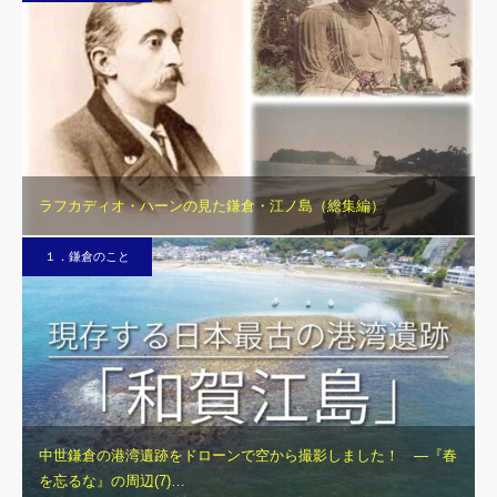
ラフカディオ・ハーンの見た鎌倉・江ノ島（総集編）
１．鎌倉のこと
中世鎌倉の港湾遺跡をドローンで空から撮影しました！ ―『春
を忘るな』の周辺(7)…