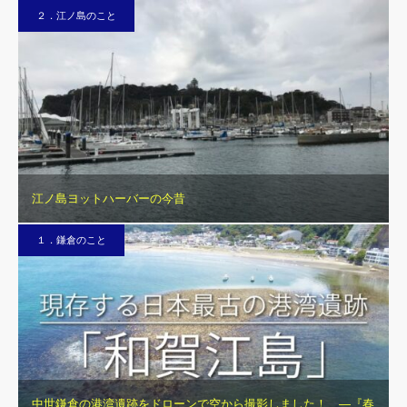
２．江ノ島のこと
江ノ島ヨットハーバーの今昔
１．鎌倉のこと
中世鎌倉の港湾遺跡をドローンで空から撮影しました！ ―『春