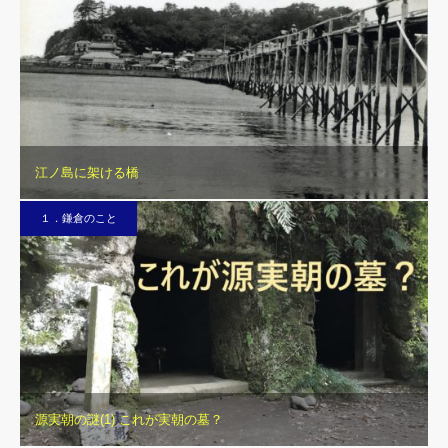
江ノ島に架ける橋
１．鎌倉のこと
源実朝の謎(1) これが実朝の墓？