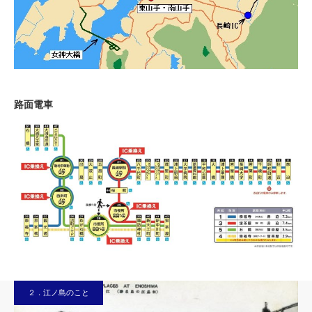
路面電車
２．江ノ島のこと