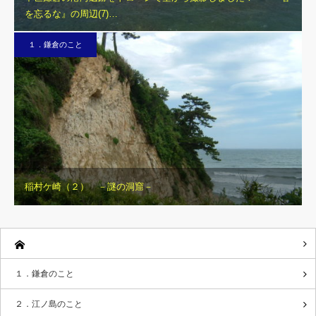
を忘るな』の周辺(7)…
１．鎌倉のこと
稲村ケ崎（２） －謎の洞窟－
１．鎌倉のこと
２．江ノ島のこと