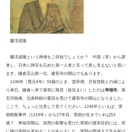
蘭渓道隆
蘭渓道隆という禅僧をご存知でしょうか？ 中国（宋）から渡
来し、日本に禅宗を広めた第一人者と言って差し支えないと思い
ます。鎌倉五山第一位、建長寺の開山でもあります。
1246年（寛元4年）33歳のとき、渡宋僧、月翁智鏡との縁によ
り来日。鎌倉へ来て最初に寓居（仮住まい）したのは
寿福寺
。第
五代執権、北条時頼の要請を受けて建長寺の開山となりました。
ここで、ちょっと注意して見てください。1246年といえば、実
朝暗殺事件（1219年）から27年目。実朝が生きていれば53
歳？ 寿福寺開山、栄西の影響を受けた実朝の渡宋目的には、宋
に禅の老師を求めることがありました。実朝が西域まで足を延ば