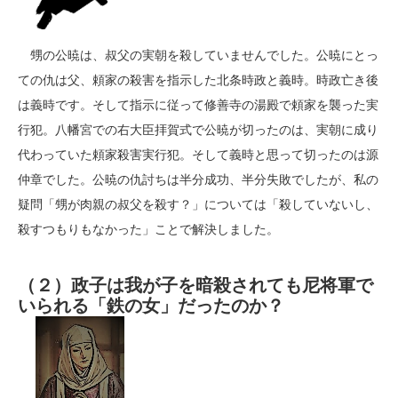
甥の公暁は、叔父の実朝を殺していませんでした。公暁にとっ
ての仇は父、頼家の殺害を指示した北条時政と義時。時政亡き後
は義時です。そして指示に従って修善寺の湯殿で頼家を襲った実
行犯。八幡宮での右大臣拝賀式で公暁が切ったのは、実朝に成り
代わっていた頼家殺害実行犯。そして義時と思って切ったのは源
仲章でした。公暁の仇討ちは半分成功、半分失敗でしたが、私の
疑問「甥が肉親の叔父を殺す？」については「殺していないし、
殺すつもりもなかった」ことで解決しました。
（２）政子は我が子を暗殺されても尼将軍で
いられる「鉄の女」だったのか？