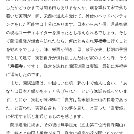
したかどうかまでは知る由もありませんが、歳を重ねて宋で落ち
着いた実朝が、師、栄西の遺志を受けて、禅僧のヘッドハンティ
ングをした可能性は十分にあります。日本から来た僧、月翁智鏡
の現地コーディネイターを担ったとも考えられるでしょう。そし
て蘭渓道隆が鎌倉を訪れたなら、何はともあれ
寿福寺
に行くこと
を勧めるでしょう。師、栄西が開き、母、政子が夫、頼朝の菩提
寺として建て、実朝自身が慣れ親しんだ我が家のような寺、そう
「
寿福寺
」です！ 鎌倉を訪れた蘭渓道隆は実際、最初に寿福寺
に逗留したのです。
また、蘭渓道隆は、中国にいた頃、夢の中で仙人に会い、「あ
なたは日本と縁がある」と告げられた、という逸話も残っていま
す。なにか、実朝が陳和卿に「貴方は昔宋朝医王山の長老であっ
た」と言われ、実朝自身も「その夢を見た」と言った『吾妻鏡』
に登場する話と相通じるものを感じます。
蘭渓道隆に続き、その後は無学祖元（五山第二位円覚寺開山）
等、続々と中国人禅僧が来日。鎌倉に禅宗の花が開いたのです。