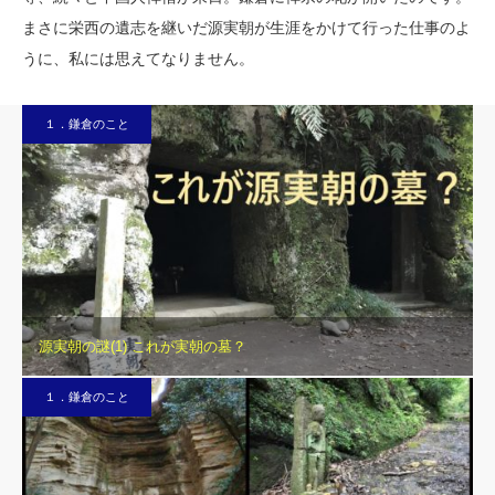
まさに栄西の遺志を継いだ源実朝が生涯をかけて行った仕事のよ
うに、私には思えてなりません。
１．鎌倉のこと
源実朝の謎(1) これが実朝の墓？
１．鎌倉のこと