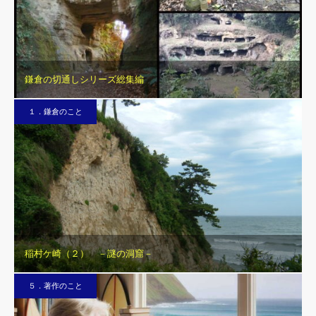
鎌倉の切通しシリーズ総集編
１．鎌倉のこと
稲村ケ崎（２） －謎の洞窟－
５．著作のこと