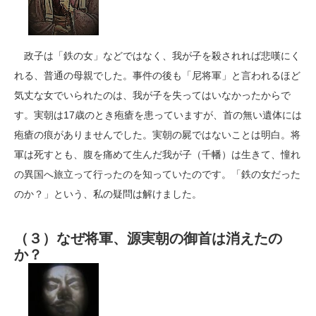
政子は「鉄の女」などではなく、我が子を殺されれば悲嘆にく
れる、普通の母親でした。事件の後も「尼将軍」と言われるほど
気丈な女でいられたのは、我が子を失ってはいなかったからで
す。実朝は17歳のとき疱瘡を患っていますが、首の無い遺体には
疱瘡の痕がありませんでした。実朝の屍ではないことは明白。将
軍は死すとも、腹を痛めて生んだ我が子（千幡）は生きて、憧れ
の異国へ旅立って行ったのを知っていたのです。「鉄の女だった
のか？」という、私の疑問は解けました。
（３）なぜ将軍、源実朝の御首は消えたの
か？