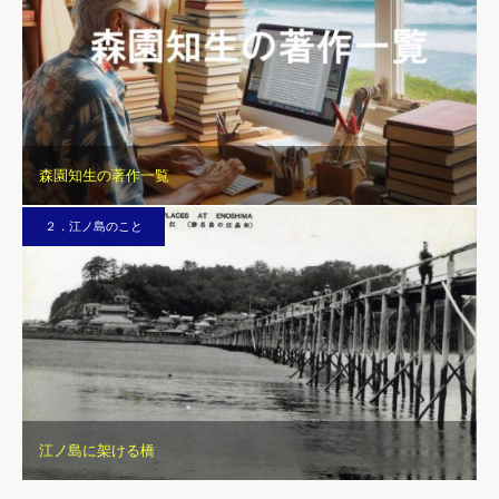
森園知生の著作一覧
２．江ノ島のこと
江ノ島に架ける橋