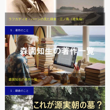
ラフカディオ・ハーンの見た鎌倉・江ノ島（総集編）
５．著作のこと
森園知生の著作一覧
１．鎌倉のこと