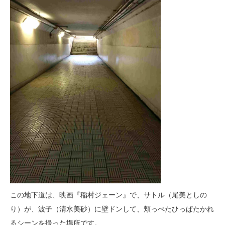
この地下道は、映画『稲村ジェーン』で、サトル（尾美としの
り）が、波子（清水美砂）に壁ドンして、頬っぺたひっぱたかれ
るシーンを撮った場所です。