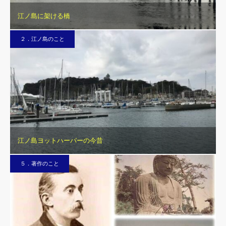
江ノ島に架ける橋
２．江ノ島のこと
江ノ島ヨットハーバーの今昔
５．著作のこと