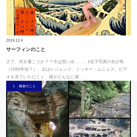
2019.12.4
サーフィンのこと
さて、何を書こうか？？今は想い出……。1右下写真の右が私
（1090年頃？）、左はレジェンド、ミッキー・ムニョス。ビデ
オを見ていただくと、彼がどんなに偉…
１．鎌倉のこと