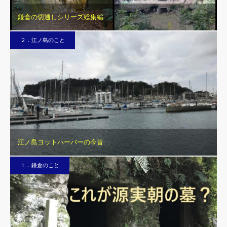
鎌倉の切通しシリーズ総集編
２．江ノ島のこと
江ノ島ヨットハーバーの今昔
１．鎌倉のこと