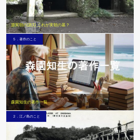
源実朝の謎(1) これが実朝の墓？
５．著作のこと
森園知生の著作一覧
２．江ノ島のこと