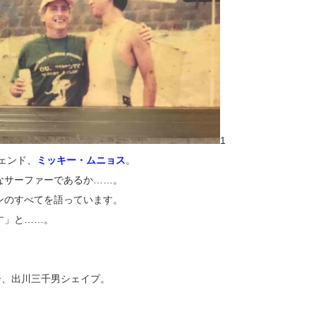
1
ェンド、
ミッキー・ムニョス
。
なサーファーであるか……。
ンのすべてを語っています。
す」と……。
ガー、出川三千男シェイプ。