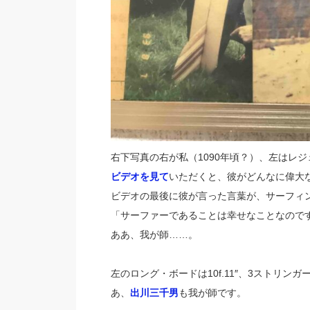
右下写真の右が私（1090年頃？）、左はレジ
ビデオを見て
いただくと、彼がどんなに偉大
ビデオの最後に彼が言った言葉が、サーフィ
「サーファーであることは幸せなことなので
ああ、我が師……。
左のロング・ボードは10f.11″、3ストリン
あ、
出川三千男
も我が師です。