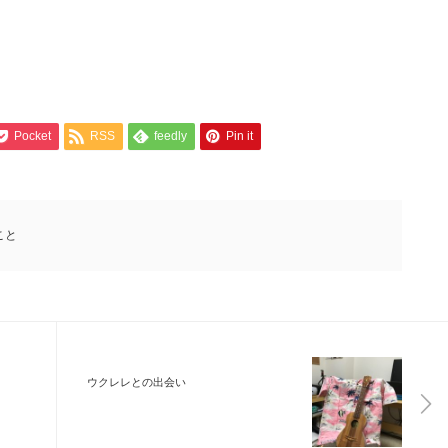
Pocket
RSS
feedly
Pin it
こと
ウクレレとの出会い