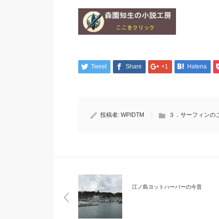
Tweet
Share
+1
Hatena
投稿者:
WPIDTM
３．サーフィンの
江ノ島ヨットハーバーの今昔