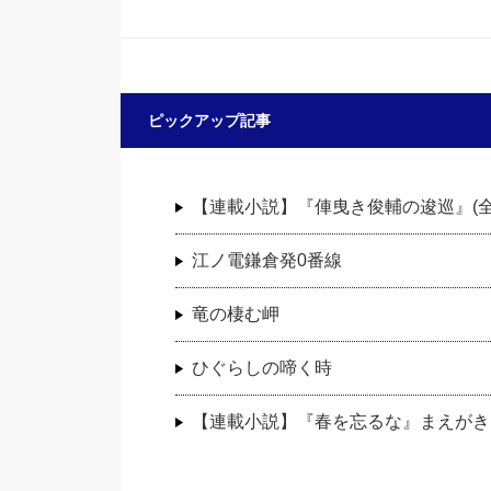
ピックアップ記事
【連載小説】『俥曳き俊輔の逡巡』(
江ノ電鎌倉発0番線
竜の棲む岬
ひぐらしの啼く時
【連載小説】『春を忘るな』まえがき