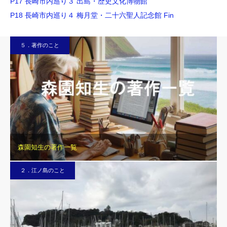
P17 長崎市内巡り３ 出島・歴史文化博物館
P18 長崎市内巡り４ 梅月堂・二十六聖人記念館 Fin
５．著作のこと
森園知生の著作一覧
２．江ノ島のこと