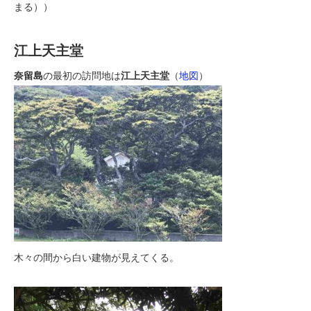
まる））
江上天主堂
奈留島
の最初の訪問地は
江上天主堂
（
地図
）
木々の間から白い建物が見えてくる。