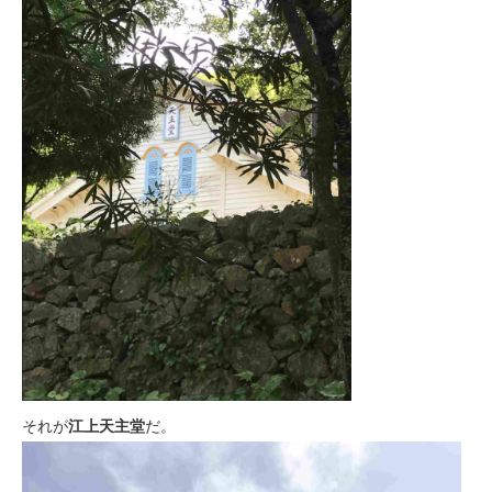
それが
江上天主堂
だ。