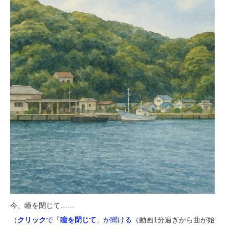
今、瞳を閉じて……
（
クリック
で「
瞳を閉じて
」が聞ける
（動画1分過ぎから曲が始