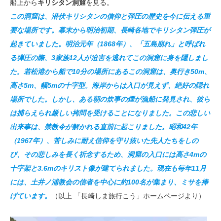
船上から
キリシタン洞窟
を見る。
この洞窟は、潜伏キリシタンの信仰と弾圧の歴史を今に伝える重
要な場所です。幕末から明治初期、長崎各地でキリシタン弾圧が
起きていました。明治元年（1868年）、「五島崩れ」と呼ばれ
る弾圧の際、3家族12人が迫害を逃れてこの洞窟に身を隠しまし
た。若松港から船で10分の場所にあるこの洞窟は、奥行き50m、
高さ5m、幅5mの十字型。海岸からは入口が見えず、絶好の隠れ
場所でした。しかし、ある朝の炊事の煙が漁船に発見され、彼ら
は捕らえられ厳しい拷問を受けることになりました。この悲しい
出来事は、禁教令が解かれる直前に起こりました。昭和42年
（1967年）、苦しみに耐え信仰を守り抜いた先人たちをしの
び、その悲しみを長く祈念するため、洞窟の入口には高さ4mの
十字架と3.6mのキリスト像が建てられました。現在も毎年11月
には、土井ノ浦教会の信者を中心に約100名が集まり、ミサを捧
げています。
（以上 「長崎しま旅行こう」ホームページより）