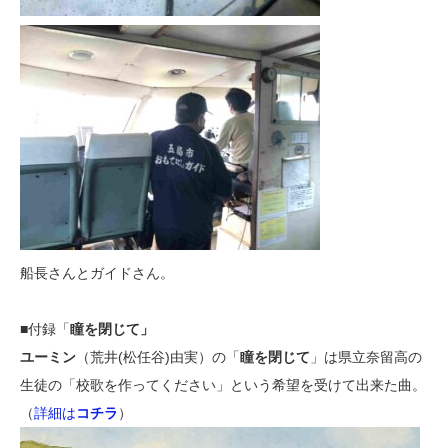
船長さんとガイドさん。
■付録「
瞳を閉じて」
ユーミン
（荒井(松任谷)由実）の「
瞳を閉じて
」は県立奈留高の
生徒の「校歌を作ってください」という希望を受けて出来た曲。
（
詳細は
コチラ
）