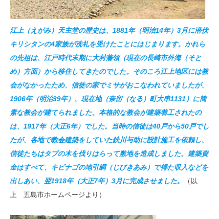
江上
（えがみ）
天主堂
の歴史は、1881年（明治14年）3月に潜伏
キリシタンの4家族が洗礼を受けたことにはじまります。かれら
の先祖は、江戸時代末期に大村藩領（現在の長崎市外海（そと
め）方面）から移住してきたのでした。そのころ江上地区には教
会がなかったため、信徒の家でミサがおこなわれていましたが、
1906年（明治39年）、現在地（奈留（なる）町大串1131）に簡
素な教会が建てられました。本格的な教会が建築着工されたの
は、1917年（大正6年）でした。当時の信徒は40戸から50戸でし
たが、各地で教会建築をしていた鉄川与助に設計施工を依頼し、
信徒たちはタブの木を伐りはらって敷地を造成しました。建築資
金はすべて、キビナゴの地引網（じびきあみ）で得た収入などを
出しあい、翌1918年（大正7年）3月に完成させました。
（以
上 五島市ホームページより）