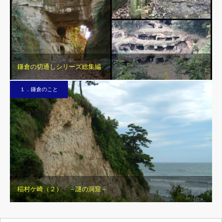
鎌倉の切通しシリーズ総集編
１．鎌倉のこと
稲村ケ崎（２） －謎の洞窟－