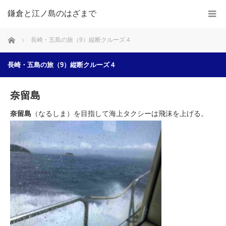
鎌倉と江ノ島のはざまで
ホーム
長崎・五島の旅（9）縦断クルーズ４
長崎・五島の旅（9）縦断クルーズ４
奈留島
奈留島
（なるしま）を目指して海上タクシーは飛沫を上げる。