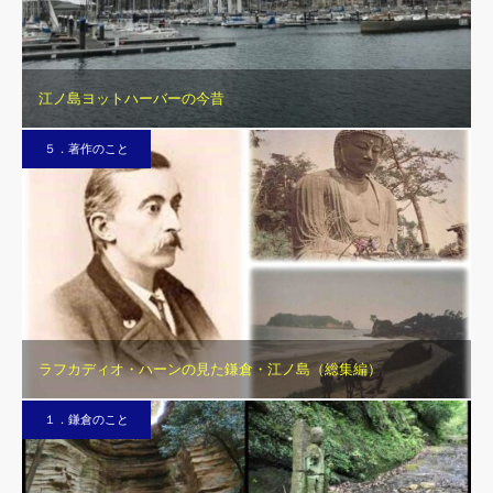
江ノ島ヨットハーバーの今昔
５．著作のこと
ラフカディオ・ハーンの見た鎌倉・江ノ島（総集編）
１．鎌倉のこと