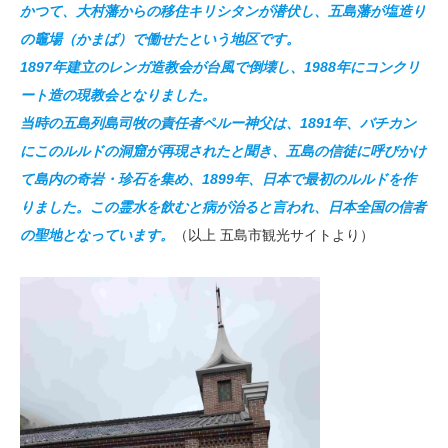
かつて、大村藩からの移住キリシタンが潜伏し、五島藩が塩造り
の竈場（かまば）で働せたという地区です。
1897年建立のレンガ造教会が台風で倒壊し、1988年にコンクリ
ート造の現教会となりました。
当時の五島列島司牧の責任者ペルー神父は、1891年、バチカン
にこのルルドの洞窟が再現されたと聞き、五島の信徒に呼びかけ
て島内の奇岩・珍石を集め、1899年、日本で最初のルルドを作
りました。この霊水を飲むと病が治ると言われ、日本全国の信者
の聖地となっています。
（以上 五島市観光サイトより）