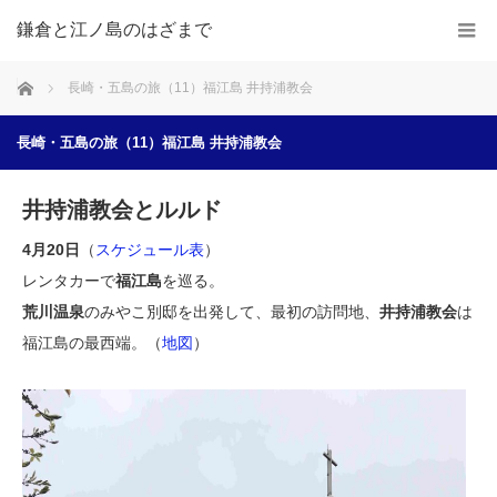
鎌倉と江ノ島のはざまで
ホーム
長崎・五島の旅（11）福江島 井持浦教会
長崎・五島の旅（11）福江島 井持浦教会
井持浦教会とルルド
4月20日
（
スケジュール表
）
レンタカーで
福江島
を巡る。
荒川温泉
のみやこ別邸を出発して、最初の訪問地、
井持浦教会
は
福江島の最西端。（
地図
）