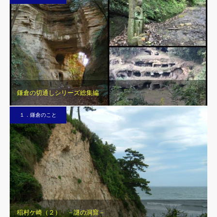
鎌倉の切通しシリーズ総集編
１．鎌倉のこと
稲村ケ崎（２） －謎の洞窟－