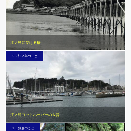
江ノ島に架ける橋
２．江ノ島のこと
江ノ島ヨットハーバーの今昔
１．鎌倉のこと