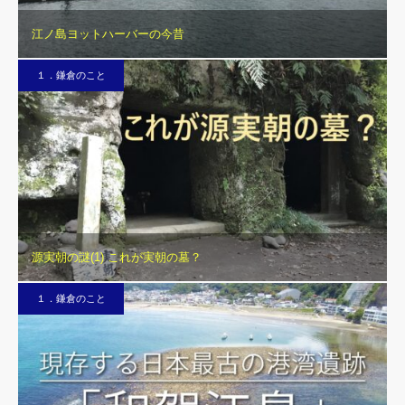
江ノ島ヨットハーバーの今昔
１．鎌倉のこと
源実朝の謎(1) これが実朝の墓？
１．鎌倉のこと