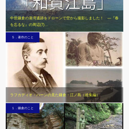
中世鎌倉の港湾遺跡をドローンで空から撮影しました！ ―『春
を忘るな』の周辺(7)…
５．著作のこと
ラフカディオ・ハーンの見た鎌倉・江ノ島（総集編）
１．鎌倉のこと