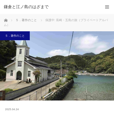
鎌倉と江ノ島のはざまで
ホーム
５．著作のこと
保護中: 長崎・五島の旅（プライベートアルバ
ム）
５．著作のこと
2025.04.24