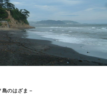
ノ島のはざま－