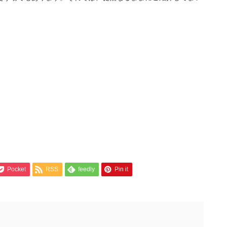
Pocket
RSS
feedly
Pin it