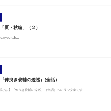
「夏・秋編」（２）
://youtu.b…
『俥曳き俊輔の逡巡』(全話）
載小説】『俥曳き俊輔の逡巡』（全話）へのリンク集です…