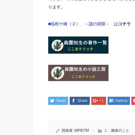
ります。
■稲村ケ崎（２） －謎の洞窟－ は
コチラ
Tweet
Share
+1
Hatena
投稿者:
WPIDTM
１．鎌倉のこと