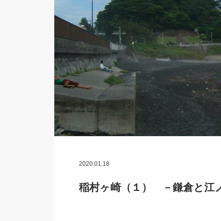
2020.01.18
稲村ヶ崎（１） －鎌倉と江