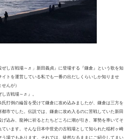
投ぜし古戦場～♬」新田義貞』に登場する『鎌倉』という歌を知
サイトを運営している私でも一番の出だしくらいしか知りませ
ませんが）
ぜし古戦場～♬』。
条氏打倒の綸旨を受けて鎌倉に攻め込みましたが、鎌倉は三方を
塞都市でした。伝説では、鎌倉に攻め入るのに苦戦していた新田
投げ込み、龍神に祈るとたちどころに潮が引き、軍勢を率いてそ
れています。そんな日本中世史の古戦場として知られた稲村ヶ崎
交う場でもあります。それでは、徒然なるままにご紹介してまい