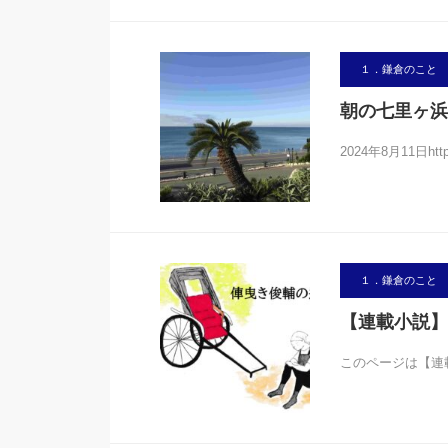
１．鎌倉のこと
朝の七里ヶ浜
2024年8月11日https
１．鎌倉のこと
【連載小説】
このページは【連