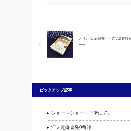
オリンポスの陰翳 ――江ノ島東浦
――
ピックアップ記事
ショートショート『渚にて』
江ノ電鎌倉発0番線