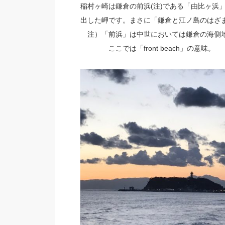
稲村ヶ崎は鎌倉の前浜(注)である「由比ヶ浜
出した岬です。まさに「鎌倉と江ノ島のはざ
注）「前浜」は中世においては鎌倉の海側地
ここでは「front beach」の意味。