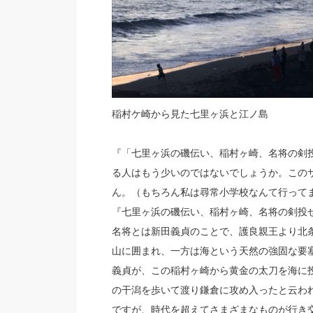
稲村ケ崎から見た七里ヶ浜と江ノ島
『「七里ヶ浜の磯伝い、稲村ヶ崎、名将の剣
る人はもう少いのではないでしょうか。この
ん。（もちろん私は尋常小学校なんて行って
『七里ヶ浜の磯伝い、稲村ヶ崎、名将の剣投
名将とは新田義貞のことで、護良親王より北
山に囲まれ、一方は海という天然の強固な要
義貞が、この稲村ヶ崎から黄金の太刀を海に
の干潟を歩いて渡り鎌倉に攻め入ったと云わ
ですが、時代を超えてさまざまなものが行き