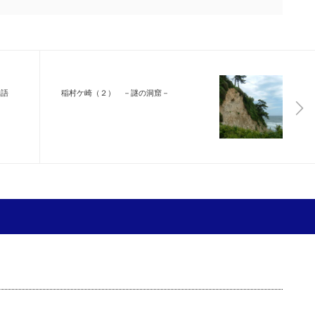
物語
稲村ケ崎（２） －謎の洞窟－