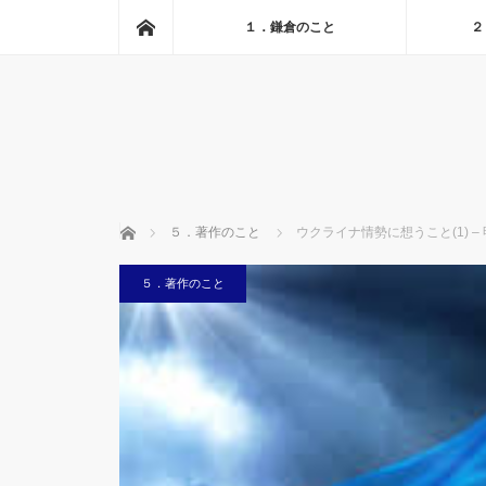
ホーム
１．鎌倉のこと
２
ホーム
５．著作のこと
ウクライナ情勢に想うこと(1) – 
５．著作のこと