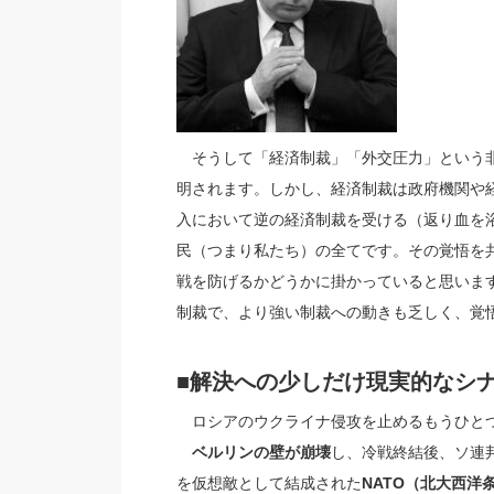
そうして「経済制裁」「外交圧力」という非
明されます。しかし、経済制裁は政府機関や
入において逆の経済制裁を受ける（返り血を
民（つまり私たち）の全てです。その覚悟を
戦を防げるかどうかに掛かっていると思います。
制裁で、より強い制裁への動きも乏しく、覚
■解決への少しだけ現実的なシ
ロシアのウクライナ侵攻を止めるもうひと
ベルリンの壁が崩壊
し、冷戦終結後、ソ連
を仮想敵として結成された
NATO（北大西洋