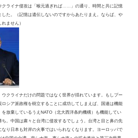
ウクライナ侵攻は「喉元過ぎれば……」の通り、時間と共に記憶
ました。（記憶は遺伝しないのですからあたりまえ。ならば、や
しれません）
ウクライナだけの問題ではなく世界が揺れています。もしプー
親ロシア派政権を樹立することに成功してしまえば、国連は機能
を放棄しているうえNATO（北大西洋条約機構）も機能してい
勝ち。中国は粛々と台湾に侵攻するでしょう。台湾と目と鼻の先
になり日本も対岸の火事ではいられなくなります。ヨーロッパで
では中国の台湾、南シナ海、東シナ海への拡大進出と第三次世界