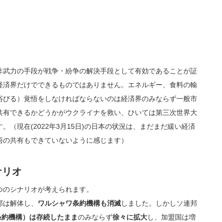
武力の手段が戦争・紛争の解決手段として有効であることが証
経済界だけでできるものではありません。エネルギー、食料の輸
浴びる）覚悟をしなければならないのは経済界のみならず一般市
共有できるかどうかがウクライナを救い、ひいては第三次世界大
（現在(2022年3月15日)の日本の状況は、まだまだ緩い経済
悟の共有もできていないように感じます）
ナリオ
つのシナリオが考えられます。
邦は解体し、
ワルシャワ条約機構も消滅
しました。しかしソ連邦
条約機構）は存続したまま
のみならず
徐々に拡大
し、加盟国は増