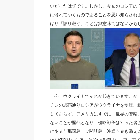
いだったはずです。しかし、今回のロシアの
は薄れてゆくものであることを思い知らされ
はり「語り継ぐ」ことは無意味ではないかも
今、ウクライナでそれが起きています。が、
チンの思惑通りロシアがウクライナを制圧、
しておらず、アメリカはすでに「世界の警察」
ないことが歴然となり、侵略戦争はやった者
にある与那国島、尖閣諸島、沖縄も巻き添え
はNATO対ロシア（とその追随国）、アジア