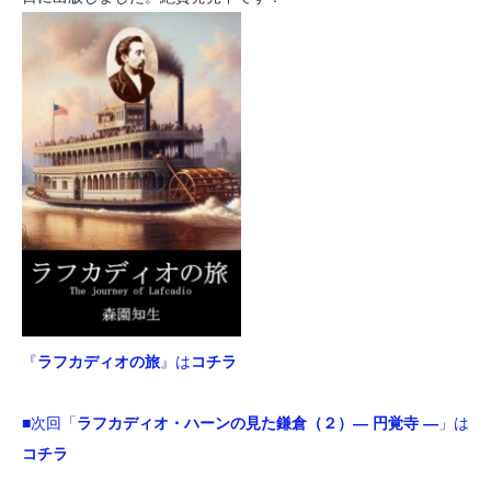
『
ラフカディオの旅
』は
コチラ
■次回「
ラフカディオ・ハーンの見た鎌倉（２）― 円覚寺 ―
」は
コチラ