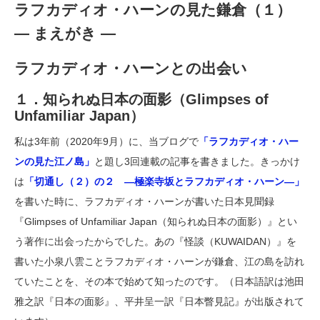
ラフカディオ・ハーンの見た鎌倉（１）
― まえがき ―
ラフカディオ・ハーンとの出会い
１．知られぬ日本の面影（Glimpses of
Unfamiliar Japan）
私は3年前（2020年9月）に、当ブログで
「ラフカディオ・ハー
ンの見た江ノ島」
と題し3回連載の記事を書きました。きっかけ
は
「切通し（２）の２ ―極楽寺坂とラフカディオ・ハーン―」
を書いた時に、ラフカディオ・ハーンが書いた日本見聞録
『Glimpses of Unfamiliar Japan（知られぬ日本の面影）』とい
う著作に出会ったからでした。あの『怪談（KUWAIDAN）』を
書いた小泉八雲ことラフカディオ・ハーンが鎌倉、江の島を訪れ
ていたことを、その本で始めて知ったのです。（日本語訳は池田
雅之訳『日本の面影』、平井呈一訳『日本瞥見記』が出版されて