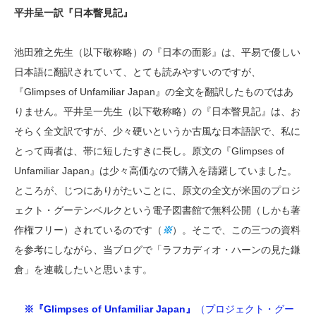
平井呈一訳『日本瞥見記』
池田雅之先生（以下敬称略）の『日本の面影』は、平易で優しい
日本語に翻訳されていて、とても読みやすいのですが、
『Glimpses of Unfamiliar Japan』の全文を翻訳したものではあ
りません。平井呈一先生（以下敬称略）の『日本瞥見記』は、お
そらく全文訳ですが、少々硬いというか古風な日本語訳で、私に
とって両者は、帯に短したすきに長し。原文の『Glimpses of
Unfamiliar Japan』は少々高価なので購入を躊躇していました。
ところが、じつにありがたいことに、原文の全文が米国のプロジ
ェクト・グーテンベルクという電子図書館で無料公開（しかも著
作権フリー）されているのです（
※
）。そこで、この三つの資料
を参考にしながら、当ブログで「ラフカディオ・ハーンの見た鎌
倉」を連載したいと思います。
※『Glimpses of Unfamiliar Japan』
（プロジェクト・グー