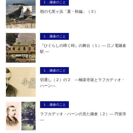
１．鎌倉のこと
朝の七里ヶ浜「夏・秋編」（３）
１．鎌倉のこと
『ひぐらしの啼く時』の舞台（１）― 江ノ電鎌倉
駅 ―
１．鎌倉のこと
切通し（２）の２ ―極楽寺坂とラフカディオ・
ハーン―
１．鎌倉のこと
ラフカディオ・ハーンの見た鎌倉（２）― 円覚寺
―