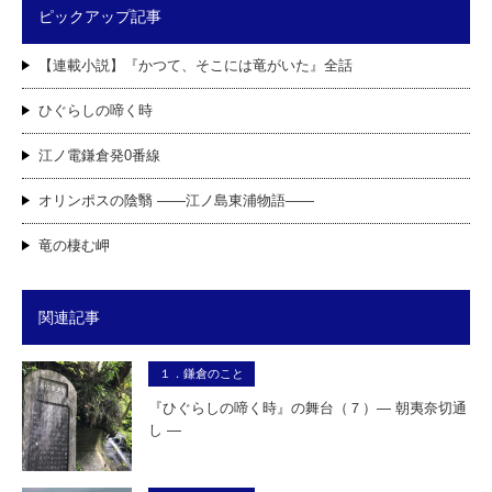
ピックアップ記事
【連載小説】『かつて、そこには竜がいた』全話
ひぐらしの啼く時
江ノ電鎌倉発0番線
オリンポスの陰翳 ――江ノ島東浦物語――
竜の棲む岬
関連記事
１．鎌倉のこと
『ひぐらしの啼く時』の舞台（７）― 朝夷奈切通
し ―