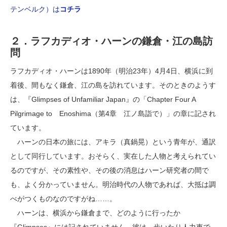
テンベルク）は
コチラ
２．ラフカディオ・ハーンの鎌倉・江の島訪
問
ラフカディオ・ハーンは1890年（明治23年）4月4日、横浜に到
着後、間もなく鎌倉、江の島を訪れています。そのときのようす
は、『Glimpses of Unfamiliar Japan』の「Chapter Four A
Pilgrimage to Enoshima（第4章 江ノ島詣で）」の章に記され
ています。
ハーンの日本の旅には、アキラ（真鍋晃）という青年が、通訳
として同行しています。おそらく、実在した人物と考えられてい
るのですが、その素性や、その後の消息はハーン研究者の間で
も、よく分かっていません。明治時代の人物であれば、大抵は調
べがつくものなのですがね……。
ハーンは、横浜から鎌倉まで、どのように行ったか