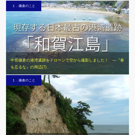
１．鎌倉のこと
中世鎌倉の港湾遺跡をドローンで空から撮影しました！ ―『春
を忘るな』の周辺(7)…
１．鎌倉のこと