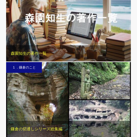
森園知生の著作一覧
１．鎌倉のこと
鎌倉の切通しシリーズ総集編