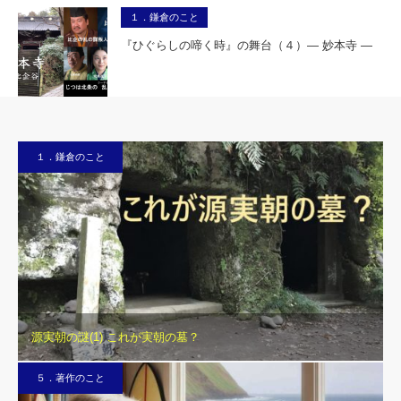
１．鎌倉のこと
『ひぐらしの啼く時』の舞台（４）― 妙本寺 ―
１．鎌倉のこと
源実朝の謎(1) これが実朝の墓？
５．著作のこと