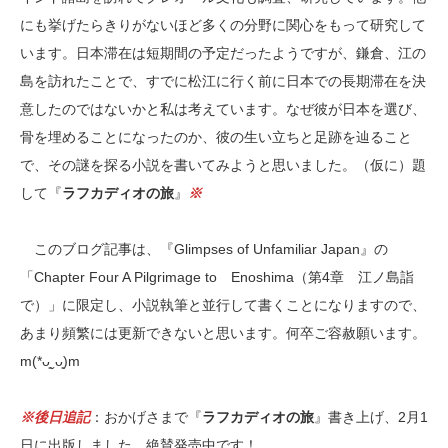
にも挙げたらきりがないほど多くの分野に関心をもって研究して
います。日本滞在は短期間の予定だったようですが、鎌倉、江の
島を訪れたことで、すでに松江に行く前に日本での長期滞在を決
意したのではないかと私は考えています。なぜ彼が日本を選び、
骨を埋めることになったのか、彼の生い立ちと足跡を辿ること
で、その謎を探る小説を書いてみようと思いました。（仮に）題
して『
ラフカディオの旅
』
※
このブログ記事は、『Glimpses of Unfamiliar Japan』の
「Chapter Four A Pilgrimage to Enoshima（第4章 江ノ島詣
で）」に限定し、小説執筆と並行して書くことになりますので、
あまり頻繁には更新できないと思います。何卒ご容赦願います。
m(*ᴗ͈ˬᴗ͈)m
※後日追記
：おかげさまで『
ラフカディオの旅
』書き上げ、2月1
日に出版しました。絶賛発売中です！