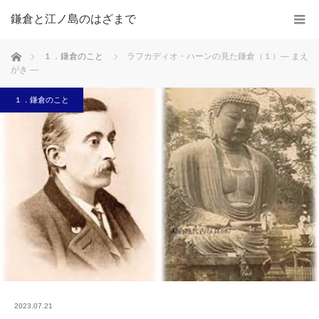
鎌倉と江ノ島のはざまで
ホーム
１．鎌倉のこと
ラフカディオ・ハーンの見た鎌倉（１）― まえ
がき ―
１．鎌倉のこと
2023.07.21