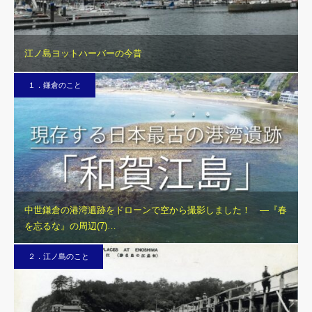
江ノ島ヨットハーバーの今昔
１．鎌倉のこと
中世鎌倉の港湾遺跡をドローンで空から撮影しました！ ―『春
を忘るな』の周辺(7)…
２．江ノ島のこと