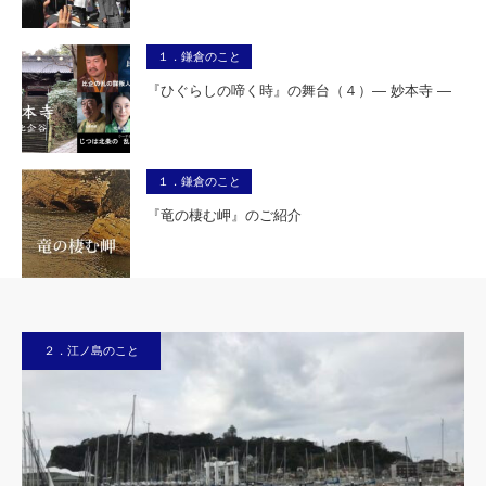
１．鎌倉のこと
『ひぐらしの啼く時』の舞台（４）― 妙本寺 ―
１．鎌倉のこと
『竜の棲む岬』のご紹介
２．江ノ島のこと