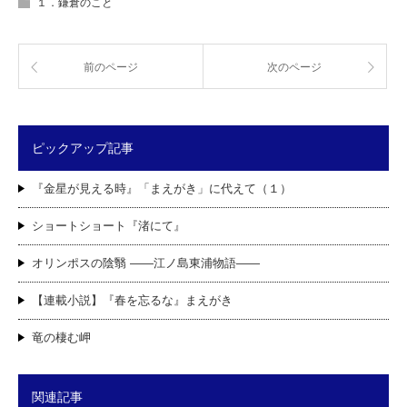
１．鎌倉のこと
前のページ
次のページ
ピックアップ記事
『金星が見える時』「まえがき」に代えて（１）
ショートショート『渚にて』
オリンポスの陰翳 ――江ノ島東浦物語――
【連載小説】『春を忘るな』まえがき
竜の棲む岬
関連記事