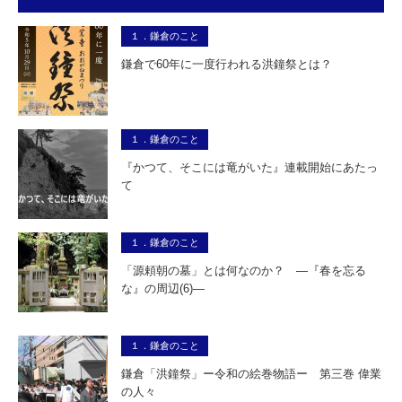
１．鎌倉のこと
鎌倉で60年に一度行われる洪鐘祭とは？
１．鎌倉のこと
『かつて、そこには竜がいた』連載開始にあたっ
て
１．鎌倉のこと
「源頼朝の墓」とは何なのか？ ―『春を忘る
な』の周辺(6)―
１．鎌倉のこと
鎌倉「洪鐘祭」ー令和の絵巻物語ー 第三巻 偉業
の人々