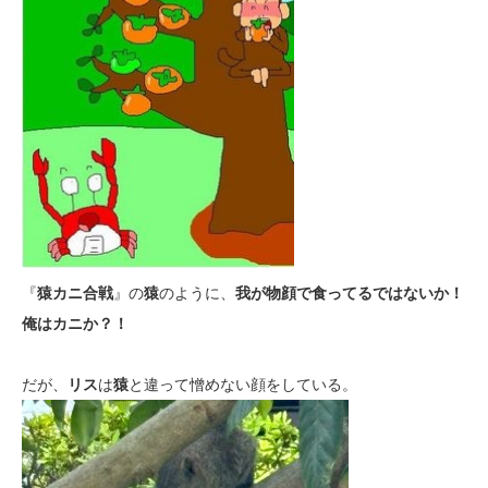
『
猿カニ合戦
』の
猿
のように、
我が物顔で食ってるではないか！
俺はカニか？！
だが、
リス
は
猿
と違って憎めない顔をしている。