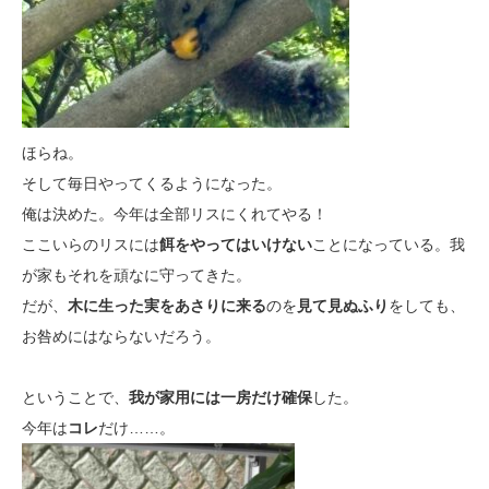
ほらね。
そして毎日やってくるようになった。
俺は決めた。今年は全部リスにくれてやる！
ここいらのリスには
餌をやってはいけない
ことになっている。我
が家もそれを頑なに守ってきた。
だが、
木に生った実をあさりに来る
のを
見て見ぬふり
をしても、
お咎めにはならないだろう。
ということで、
我が家用には一房だけ確保
した。
今年は
コレ
だけ……。