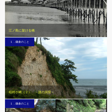
江ノ島に架ける橋
１．鎌倉のこと
稲村ケ崎（２） －謎の洞窟－
１．鎌倉のこと