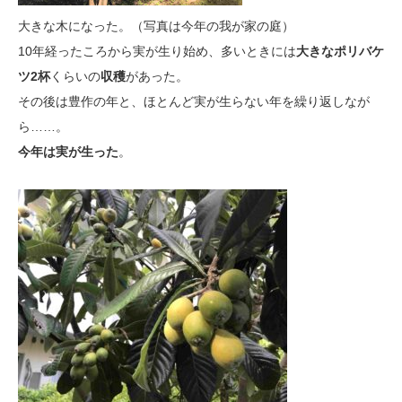
大きな木になった。（写真は今年の我が家の庭）
10年経ったころから実が生り始め、多いときには
大きなポリバケ
ツ2杯
くらいの
収穫
があった。
その後は豊作の年と、ほとんど実が生らない年を繰り返しなが
ら……。
今年は実が生った
。