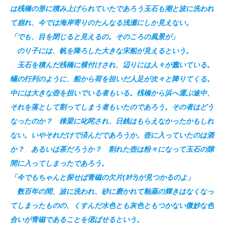
は桟橋の形に積み上げられていたであろう玉石も潮と波に洗われ
て崩れ、今では海岸寄りのたんなる浅瀬にしか見えない。
「でも、目を閉じると見えるの。そのころの風景が」
のり子には、帆を降ろした大きな宋船が見えるという。
玉石を積んだ桟橋に横付けされ、辺りには人々が蠢いている。
蟻の行列のように、船から荷を担いだ人足が次々と降りてくる。
中には大きな壺を担いでいる者もいる。桟橋から浜へ運ぶ途中、
それを落として割ってしまう者もいたのであろう。その者はどう
なったのか？ 棟梁に叱咤され、日銭はもらえなかったかもしれ
ない。いやそれだけで済んだであろうか。壺に入っていたのは酒
か？ あるいは茶だろうか？ 割れた壺は粉々になって玉石の隙
間に入ってしまったであろう。
「今でもちゃんと探せば青磁の欠片(ｶｹﾗ)が見つかるのよ」
数百年の間、波に洗われ、砂に磨かれて釉薬の輝きはなくなっ
てしまったものの、くすんだ水色とも灰色ともつかない微妙な色
合いが青磁であることを偲ばせるという。