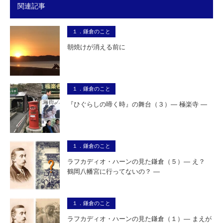
関連記事
１．鎌倉のこと
朝焼けが消える前に
１．鎌倉のこと
『ひぐらしの啼く時』の舞台（３）― 極楽寺 ―
１．鎌倉のこと
ラフカディオ・ハーンの見た鎌倉（５）― え？
鶴岡八幡宮に行ってないの？ ―
１．鎌倉のこと
ラフカディオ・ハーンの見た鎌倉（１）― まえが