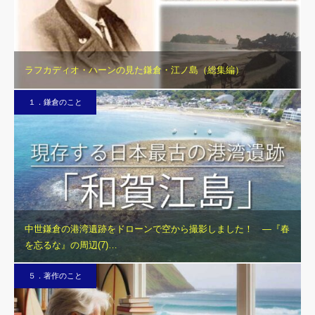
ラフカディオ・ハーンの見た鎌倉・江ノ島（総集編）
１．鎌倉のこと
中世鎌倉の港湾遺跡をドローンで空から撮影しました！ ―『春
を忘るな』の周辺(7)…
５．著作のこと