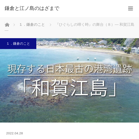
鎌倉と江ノ島のはざまで
ホーム
１．鎌倉のこと
『ひぐらしの啼く時』の舞台（８）― 和賀江島
―
１．鎌倉のこと
2022.04.28