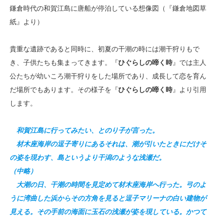
鎌倉時代の和賀江島に唐船が停泊している想像図（『鎌倉地図草
紙』より）
貴重な遺跡であると同時に、初夏の干潮の時には潮干狩りもで
き、子供たちも集まってきます。『
ひぐらしの啼く時
』では主人
公たちが幼いころ潮干狩りをした場所であり、成長して恋を育ん
だ場所でもあります。その様子を『
ひぐらしの啼く時
』より引用
します。
和賀江島に行ってみたい、とのり子が言った。
材木座海岸の逗子寄りにあるそれは、潮が引いたときにだけそ
の姿を現わす、島というより干潟のような浅瀬だ。
（中略）
大潮の日、干潮の時間を見定めて材木座海岸へ行った。弓のよ
うに湾曲した浜からその方角を見ると逗子マリーナの白い建物が
見える。その手前の海面に玉石の浅瀬が姿を現している。かつて