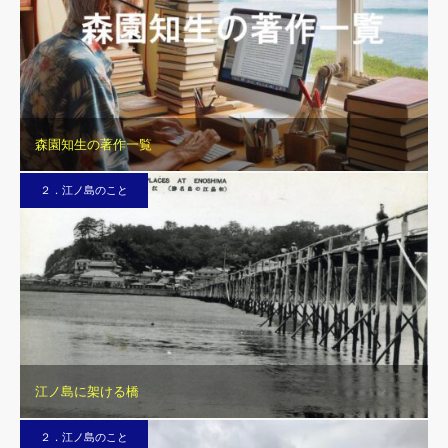
森園知生の著作一覧
２．江ノ島のこと
江ノ島に架ける橋
２．江ノ島のこと