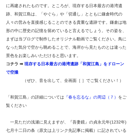
に再建されたものです。ところが、現存する日本最古の港湾遺
跡、和賀江島は、「やぐら」や「切通し」とともに鎌倉時代の
人々の営みを直接感じることのできる貴重な遺跡です。鎌倉は地
形の中に歴史の記憶を留めていると言えるでしょう。その姿を、
まずは当ブログで制作したオリジナル動画でご覧ください。鳥に
なった気分で空から眺めることで、海岸から見たものとは違った
景色をお楽しみいただけると思います。
コチラ ➡
現存する日本最古の港湾遺跡「和賀江島」をドローン
で空撮
（ぜひ、音を出して、全画面［ ］でご覧ください！）
「和賀江島」の詳細については
『春を忘るな』の周辺（７）
をご
覧ください
一見ただの浅瀬に見えますが、『吾妻鏡』の貞永元年(1232年)
七月十二日の条（原文は上リンク先記事に掲載）に記されている