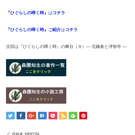
『ひぐらしの啼く時』
は
コチラ
『ひぐらしの啼く時』ご紹介
は
コチラ
次回は『ひぐらしの啼く時』の舞台（９）― 北鎌倉と浄智寺 ―
投稿者:
WPIDTM