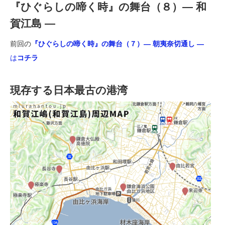
『ひぐらしの啼く時』の舞台（８）― 和
賀江島 ―
前回の
『ひぐらしの啼く時』の舞台（７）― 朝夷奈切通し ―
は
コチラ
現存する日本最古の港湾