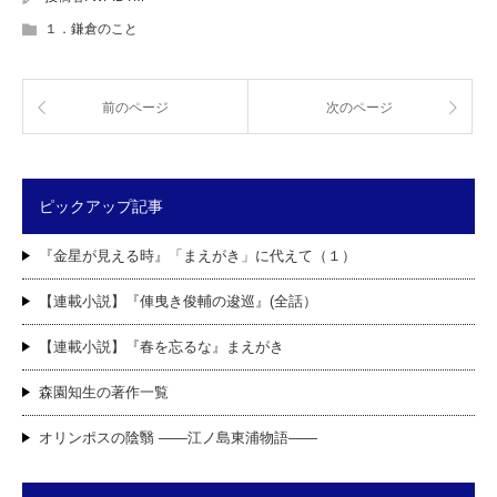
１．鎌倉のこと
前のページ
次のページ
ピックアップ記事
『金星が見える時』「まえがき」に代えて（１）
【連載小説】『俥曳き俊輔の逡巡』(全話）
【連載小説】『春を忘るな』まえがき
森園知生の著作一覧
オリンポスの陰翳 ――江ノ島東浦物語――