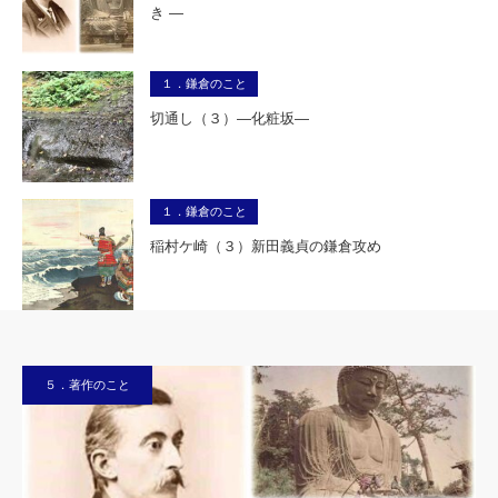
き ―
１．鎌倉のこと
切通し（３）―化粧坂―
１．鎌倉のこと
稲村ケ崎（３）新田義貞の鎌倉攻め
５．著作のこと