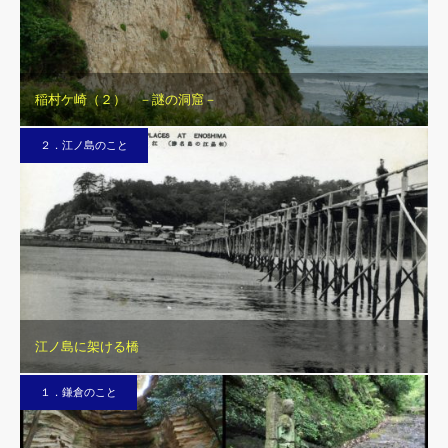
稲村ケ崎（２） －謎の洞窟－
２．江ノ島のこと
江ノ島に架ける橋
１．鎌倉のこと