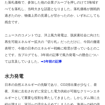
た落札価格で、参加した他の企業グループを押しのけて3海域す
べてを落札し、当時大きな話題となりました。落札価格が挑戦的
過ぎたのか、物価上昇の見通しが甘かったのか、いずれにしても
残念です。
ニュースのコメントでは、洋上風力発電は、脱炭素社会に向けた
再生可能エネルギー拡大の『切り札』だっただけに、今回の撤退
表明で、今後の日本のエネルギー戦略に暗雲が漂っているとのこ
とです。当ブログでも、3年前の記事で風力発電への懸念につい
ては言及していました。
➡
3年前の記事
水力発電
日本の自然エネルギーの先駆であり、CO2排出量が少なく、昼
夜、天候に左右されずに安定した電力供給が可能なクリーンエネ
ルギーとして重要な役割を果たしてきました。しかしダム湖に土
砂が溜まり、河川への流出を止めてしまうため、海岸への砂の供