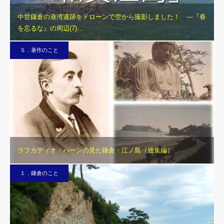
中世鎌倉の港湾遺跡をドローンで空から撮影しました！ ―『春
を忘るな』の周辺(7)…
５．著作のこと
ラフカディオ・ハーンの見た鎌倉・江ノ島（総集編）
１．鎌倉のこと