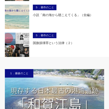
５．著作のこと
小説「南の海から聴こえてくる」（全編）
５．著作のこと
国旗損壊罪という法律（２）
１．鎌倉のこと