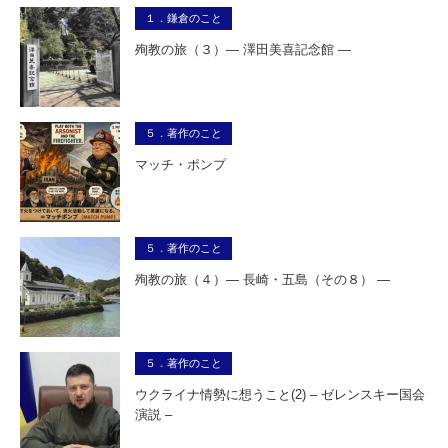
１．鎌倉のこと
殉教の旅（３）― 澤田美喜記念館 ―
５．著作のこと
マッチ・ポンプ
５．著作のこと
殉教の旅（４）― 長崎・五島（その８） ―
５．著作のこと
ウクライナ情勢に想うこと(2) – ゼレンスキー国会
演説 –