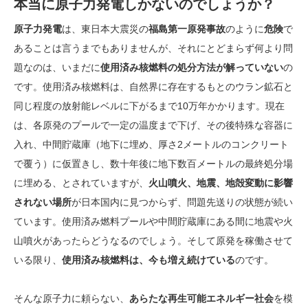
本当に原子力発電しかないのでしょうか？
原子力発電
は、東日本大震災の
福島第一原発事故
のように
危険
で
あることは言うまでもありませんが、それにとどまらず何より問
題なのは、いまだに
使用済み核燃料の処分方法が解っていない
の
です。使用済み核燃料は、自然界に存在するもとのウラン鉱石と
同じ程度の放射能レベルに下がるまで10万年かかります。現在
は、各原発のプールで一定の温度まで下げ、その後特殊な容器に
入れ、中間貯蔵庫（地下に埋め、厚さ2メートルのコンクリート
で覆う）に仮置きし、数十年後に地下数百メートルの最終処分場
に埋める、とされていますが、
火山噴火、地震、地殻変動に影響
されない場所
が日本国内に見つからず、問題先送りの状態が続い
ています。使用済み燃料プールや中間貯蔵庫にある間に地震や火
山噴火があったらどうなるのでしょう。そして原発を稼働させて
いる限り、
使用済み核燃料は、今も増え続けている
のです。
そんな原子力に頼らない、
あらたな再生可能エネルギー社会
を模