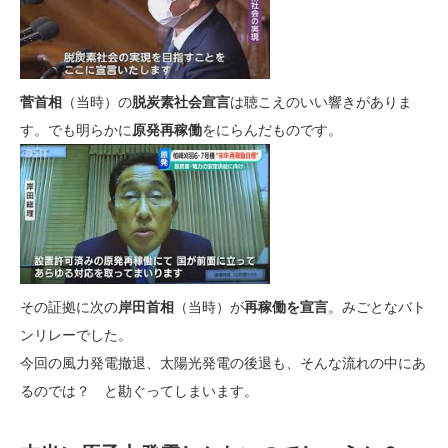
菅首相
（当時）の
脱炭素社会宣言
は聴こえのいい響きがありま
す。でも明らかに
原発再稼働
をにらんだものです。
その証拠に次の
岸田首相
（当時）が
再稼働を宣言
。みごとなバト
ンリレーでした。
今回の風力発電撤退、太陽光発電の後退も、そんな流れの中にあ
るのでは？ と勘ぐってしまいます。