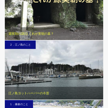
源実朝の謎(1) これが実朝の墓？
２．江ノ島のこと
江ノ島ヨットハーバーの今昔
１．鎌倉のこと