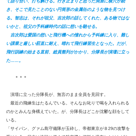
て語り合い、打ち解ける。行き止まりと思った洞窟に横穴が続
き、そこで見たことのない円筒形の金属缶のような物を見つけ
る。智志は、それが祖父、吉次郎の話してくれた、ある物ではな
いかと、祖父の予科練時代の話に想いを馳せる。
吉次郎は愛国の想いと飛行機への憧れから予科練に入り、難し
い課業と厳しい罰直に耐え、晴れて飛行練習生となった。だが、
飛行訓練の始まる直前、総員整列がかかり、分隊長が演壇に立っ
た……。
＊＊＊
演壇に立った分隊長が、無言のまま全員を見回す。
最近の飛練生はたるんでいる。そんなお叱りで喝を入れられる
のかとみんな身構えていた。が、分隊長はどこか沈鬱な顔をして
いる。
「サイパン、グァム島守備隊が玉砕し、帝都東京がＢ29の攻撃を