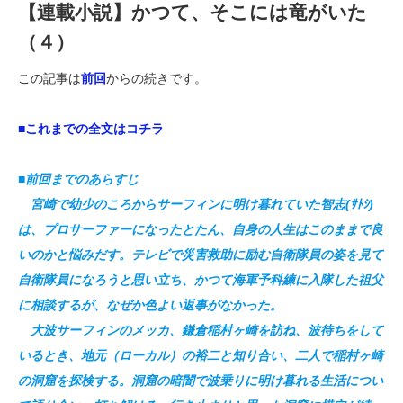
【連載小説】かつて、そこには竜がいた
（４）
この記事は
前回
からの続きです。
■これまでの全文はコチラ
■前回までのあらすじ
宮崎で幼少のころからサーフィンに明け暮れていた智志(ｻﾄｼ)
は、プロサーファーになったとたん、自身の人生はこのままで良
いのかと悩みだす。テレビで災害救助に励む自衛隊員の姿を見て
自衛隊員になろうと思い立ち、かつて海軍予科練に入隊した祖父
に相談するが、なぜか色よい返事がなかった。
大波サーフィンのメッカ、鎌倉稲村ヶ崎を訪ね、波待ちをして
いるとき、地元（ローカル）の裕二と知り合い、二人で稲村ヶ崎
の洞窟を探検する。洞窟の暗闇で波乗りに明け暮れる生活につい