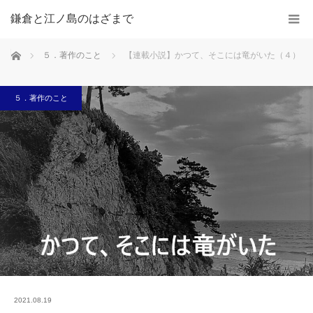
鎌倉と江ノ島のはざまで
ホーム
５．著作のこと
【連載小説】かつて、そこには竜がいた（４）
５．著作のこと
2021.08.19