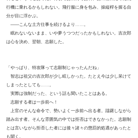
行機に乗れるかもしれない。飛行服に身を包み、操縦桿を握る自
分が目に浮かぶ。
――こんな土方仕事を続けるより……。
眠れないないまま、いや夢うつつだったかもしれない。吉次郎
は心を決め、翌朝、志願した。
「やっぱり、特攻隊って志願制じゃったんだね」
智志は祖父の吉次郎が少し眩しかった。たとえ今は少し呆けて
しまったとしても……。
実際は強制だった、という話も聞いたことはある。
志願する者は一歩前へ！
上官のそんな命令で、勢いよく一歩前へ出る者。躊躇しながら
踏み出す者。そんな雰囲気の中では拒否はできなかった。志願制
とは言いながら拒否した者には後々諸々の懲罰的処遇があったと
も聞く。