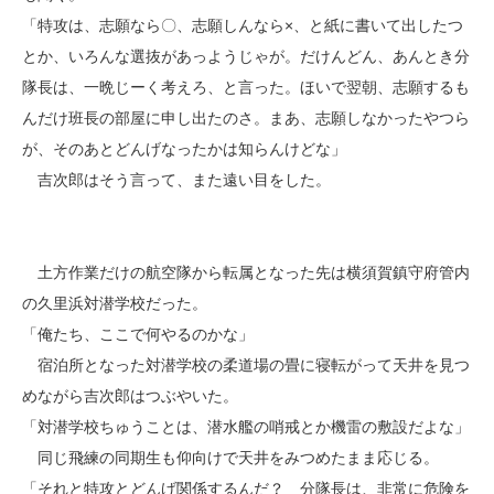
「特攻は、志願なら〇、志願しんなら×、と紙に書いて出したつ
とか、いろんな選抜があっようじゃが。だけんどん、あんとき分
隊長は、一晩じーく考えろ、と言った。ほいで翌朝、志願するも
んだけ班長の部屋に申し出たのさ。まあ、志願しなかったやつら
が、そのあとどんげなったかは知らんけどな」
吉次郎はそう言って、また遠い目をした。
土方作業だけの航空隊から転属となった先は横須賀鎮守府管内
の久里浜対潜学校だった。
「俺たち、ここで何やるのかな」
宿泊所となった対潜学校の柔道場の畳に寝転がって天井を見つ
めながら吉次郎はつぶやいた。
「対潜学校ちゅうことは、潜水艦の哨戒とか機雷の敷設だよな」
同じ飛練の同期生も仰向けで天井をみつめたまま応じる。
「それと特攻とどんげ関係するんだ？ 分隊長は、非常に危険を