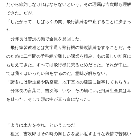
だから節約しなければならないという。その理屈は吉次郎も理解
できた。だが、
「したがって、しばらくの間、飛行訓練を中止することに決まっ
た」
分隊長は苦渋の顏で全員を見回した。
飛行練習教程とは文字通り飛行機の操縦訓練をすることだ。そ
のために二年間の予科練で難しい課業を積み、あの厳しい罰直に
も耐えてきた。すべては飛行機に乗るためだった。それが中止。
では我々はいったい何をするのだ。意味が解らない。
「諸君には滑走路や防空壕、地下基地の建設に従事してもらう」
分隊長の言葉に、吉次郎、いや、その場にいた飛練生全員は耳
を疑った。そして頭の中が真っ白になった。
「ようは土方をやれ、というこつだ」
祖父、吉次郎はその時の悔しさを思い返すような表情で苦笑い