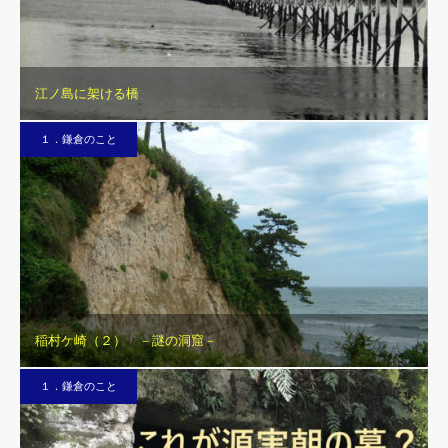
江ノ島に架ける橋
１．鎌倉のこと
稲村ケ崎（２） －謎の洞窟－
１．鎌倉のこと