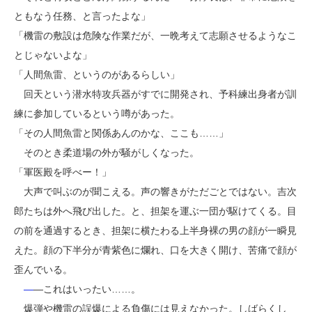
ともなう任務、と言ったよな」
「機雷の敷設は危険な作業だが、一晩考えて志願させるようなこ
とじゃないよな」
「人間魚雷、というのがあるらしい」
回天という潜水特攻兵器がすでに開発され、予科練出身者が訓
練に参加しているという噂があった。
「その人間魚雷と関係あんのかな、ここも……」
そのとき柔道場の外が騒がしくなった。
「軍医殿を呼べー！」
大声で叫ぶのが聞こえる。声の響きがただごとではない。吉次
郎たちは外へ飛び出した。と、担架を運ぶ一団が駆けてくる。目
の前を通過するとき、担架に横たわる上半身裸の男の顔が一瞬見
えた。顔の下半分が青紫色に爛れ、口を大きく開け、苦痛で顔が
歪んでいる。
―
―これはいったい……。
爆弾や機雷の誤爆による負傷には見えなかった。しばらくし