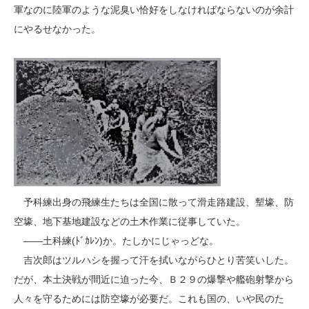
軍なのに陸軍のような泥臭い恰好をしなければならないのが余計
にやるせなかった。
予科練出身の飛練生たちは全国に散って滑走路建設、塹壕、防
空壕、地下基地建設などの土木作業に従事していた。
――土科練(ﾄﾞｶﾚﾝ)か。たしかにじゃっどな。
吉次郎はツルハシを握って汗を拭いながらひとり苦笑いした。
だが、本土決戦が間近に迫った今、Ｂ２９の爆撃や艦砲射撃から
人々を守るためには防空壕が必要だ。これも国の、いや民のた