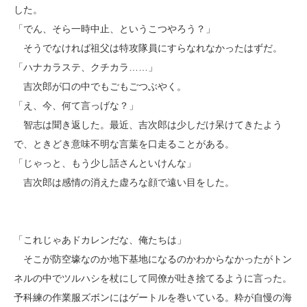
した。
「でん、そら一時中止、というこつやろう？」
そうでなければ祖父は特攻隊員にすらなれなかったはずだ。
「ハナカラステ、クチカラ……」
吉次郎が口の中でもごもごつぶやく。
「え、今、何て言っげな？」
智志は聞き返した。最近、吉次郎は少しだけ呆けてきたよう
で、ときどき意味不明な言葉を口走ることがある。
「じゃっと、もう少し話さんといけんな」
吉次郎は感情の消えた虚ろな顔で遠い目をした。
「これじゃあドカレンだな、俺たちは」
そこが防空壕なのか地下基地になるのかわからなかったがトン
ネルの中でツルハシを杖にして同僚が吐き捨てるように言った。
予科練の作業服ズボンにはゲートルを巻いている。粋が自慢の海