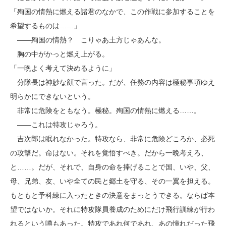
「殉国の情熱に燃える諸君のなかで、この作戦に参加することを
希望するものは……」
――殉国の情熱？ こりゃあ土方じゃあんな。
胸の中がかっと燃え上がる。
「一晩よく考えて決めるように」
分隊長は神妙な顔で言った。だが、任務の内容は極秘事項ゆえ
明らかにできないという。
非常に危険をともなう。極秘。殉国の情熱に燃える……。
――これは特攻じゃろう。
吉次郎は眠れなかった。特攻なら、非常に危険どころか、必死
の攻撃だ。命はない。それを覚悟すべき。だから一晩考えろ、
と……。だが、それで、自身の命を捧げることで国、いや、父、
母、兄弟、友、いや全ての民と郷土を守る、その一翼を担える。
もともと予科練に入ったときの決意をまっとうできる。ならば本
望ではないか。それに特攻隊員養成のためにだけ飛行訓練が行わ
れるという噂もあった。特攻であれ何であれ、あの憧れだった飛