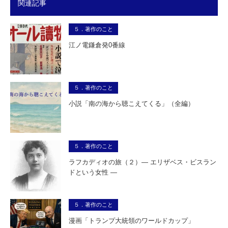
関連記事
５．著作のこと
江ノ電鎌倉発0番線
５．著作のこと
小説「南の海から聴こえてくる」（全編）
５．著作のこと
ラフカディオの旅（２）― エリザベス・ビスラン
ドという女性 ―
５．著作のこと
漫画「トランプ大統領のワールドカップ」