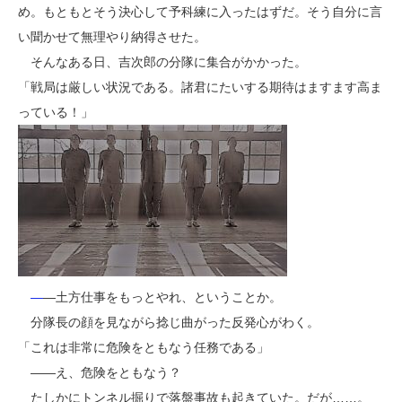
め。もともとそう決心して予科練に入ったはずだ。そう自分に言
い聞かせて無理やり納得させた。
そんなある日、吉次郎の分隊に集合がかかった。
「戦局は厳しい状況である。諸君にたいする期待はますます高ま
っている！」
―
―土方仕事をもっとやれ、ということか。
分隊長の顔を見ながら捻じ曲がった反発心がわく。
「これは非常に危険をともなう任務である」
――え、危険をともなう？
たしかにトンネル掘りで落盤事故も起きていた。だが……。