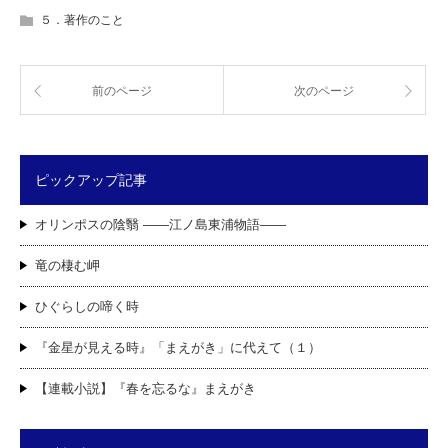
５．著作のこと
前のページ
次のページ
ピックアップ記事
オリンポスの陰翳 ――江ノ島東浦物語――
竜の棲む岬
ひぐらしの啼く時
『金星が見える時』「まえがき」に代えて（１）
【連載小説】『春を忘るな』まえがき