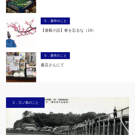
５．著作のこと
【連載小説】春を忘るな（14）
５．著作のこと
書店さんにて
２．江ノ島のこと