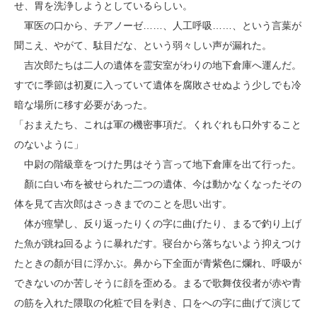
せ、胃を洗浄しようとしているらしい。
軍医の口から、チアノーゼ……、人工呼吸……、という言葉が
聞こえ、やがて、駄目だな、という弱々しい声が漏れた。
吉次郎たちは二人の遺体を霊安室がわりの地下倉庫へ運んだ。
すでに季節は初夏に入っていて遺体を腐敗させぬよう少しでも冷
暗な場所に移す必要があった。
「おまえたち、これは軍の機密事項だ。くれぐれも口外すること
のないように」
中尉の階級章をつけた男はそう言って地下倉庫を出て行った。
顏に白い布を被せられた二つの遺体、今は動かなくなったその
体を見て吉次郎はさっきまでのことを思い出す。
体が痙攣し、反り返ったりくの字に曲げたり、まるで釣り上げ
た魚が跳ね回るように暴れだす。寝台から落ちないよう抑えつけ
たときの顏が目に浮かぶ。鼻から下全面が青紫色に爛れ、呼吸が
できないのか苦しそうに顔を歪める。まるで歌舞伎役者が赤や青
の筋を入れた隈取の化粧で目を剥き、口をへの字に曲げて演じて