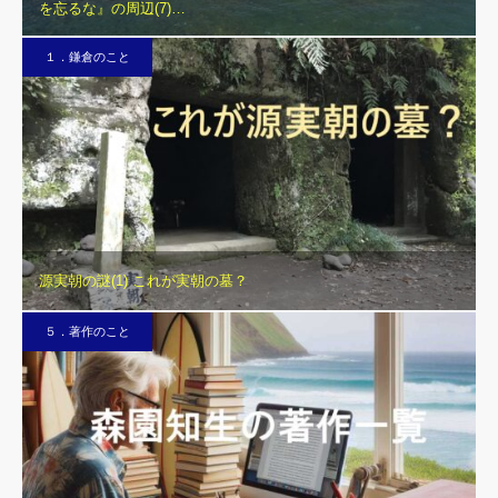
を忘るな』の周辺(7)…
１．鎌倉のこと
源実朝の謎(1) これが実朝の墓？
５．著作のこと