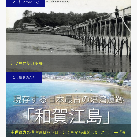
２．江ノ島のこと
江ノ島に架ける橋
１．鎌倉のこと
中世鎌倉の港湾遺跡をドローンで空から撮影しました！ ―『春