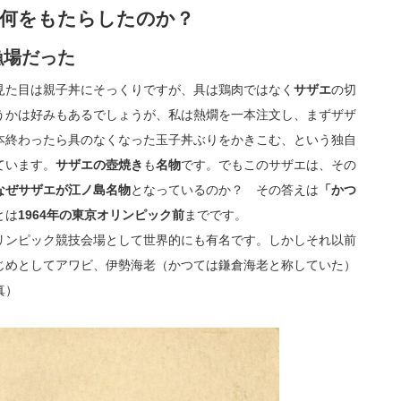
は何をもたらしたのか？
漁場だった
見た目は親子丼にそっくりですが、具は鶏肉ではなく
サザエ
の切
うかは好みもあるでしょうが、私は熱燗を一本注文し、まずザザ
本終わったら具のなくなった玉子丼ぶりをかきこむ、という独自
ています。
サザエの壺焼き
も
名物
です。でもこのサザエは、その
なぜサザエが江ノ島名物
となっているのか？ その答えは
「かつ
とは
1964年の東京オリンピック前
までです。
ンピック競技会場として世界的にも有名です。しかしそれ以前
じめとしてアワビ、伊勢海老（かつては鎌倉海老と称していた）
真）