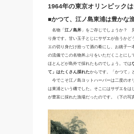
1964年の東京オリンピック
■かつて、江ノ島東浦は豊かな
名物「
江ノ島丼
」をご存じでしょうか？ 
り身です。甘い玉子とじにサザエが合うかど
エの切り身だけ拾って酒の肴にし、お銚子一
の流儀でこの名物丼ぶりをいただくことにし
ほとんどが島外で採れたものでしょう。では
て」はたくさん採れた
からです。「かつて」
今でこそ江ノ島ヨットハーバーは二度のオリ
は東浦という磯でした。そこにはサザエをは
が豊富に採れた漁場だったのです。（下の写