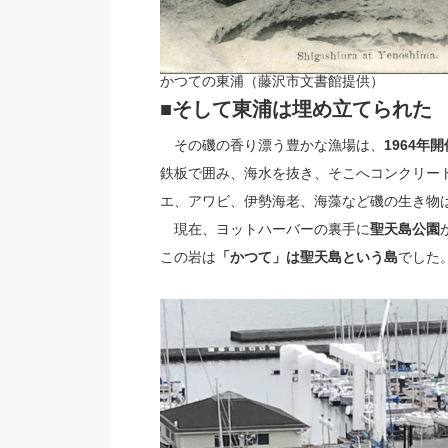
かつての東浦（藤沢市文書館提供）
■そして東浦は埋め立てられた
その磯の香り漂う豊かな漁場は、
1964年
鉄板で囲み、海水を抜き、そこへコンクリー
エ、アワビ、伊勢海老、海藻など磯の生き物
現在、ヨットハーバーの裏手に
聖天島公園
この岩は
「かつて」は聖天島という島
でした