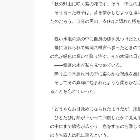
「秋の野山に咲く紫の花です。そう、伊豆の
そう言った政子は、昔を懐かしむような遠い
たのだろう。自分の男の、衣(ｷﾇ)に隠れた
醜い水疱の肌の中に自身の標を見つけたとた
母に連れられて鶴岡八幡宮へ参ったときのこ
の光が緑色に輝いて降り注ぐ。その木漏れ日
――銀杏の木が私を見つめている。
降り注ぐ木漏れ日の中に柔らかな視線を感じ
そしてその真綿に包まれたような柔らかな心
ることを忘れていった。
「どうやらお目覚めになられたようだが、疱
ひとたびは熱が下がって回復したかに見える
の中にまで膿疱が広がり、息をするのも難し
のうち四人は死に至るという。