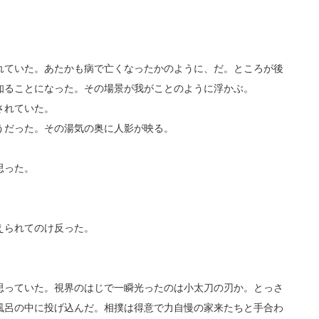
ていた。あたかも病で亡くなったかのように、だ。ところが後
知ることになった。その場景が我がことのように浮かぶ。
されていた。
だった。その湯気の奥に人影が映る。
思った。
えられてのけ反った。
っていた。視界のはじで一瞬光ったのは小太刀の刃か。とっさ
風呂の中に投げ込んだ。相撲は得意で力自慢の家来たちと手合わ