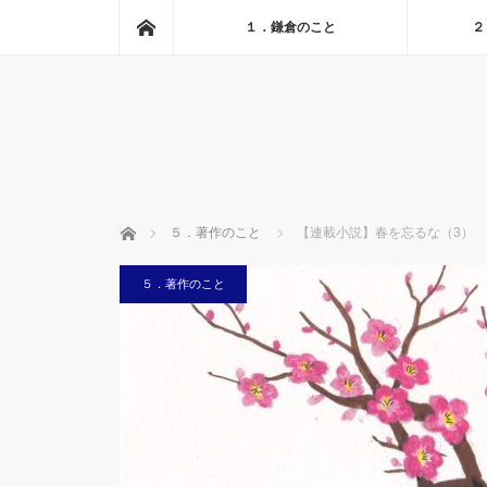
ホーム
１．鎌倉のこと
２
ホーム
５．著作のこと
【連載小説】春を忘るな（3）
５．著作のこと