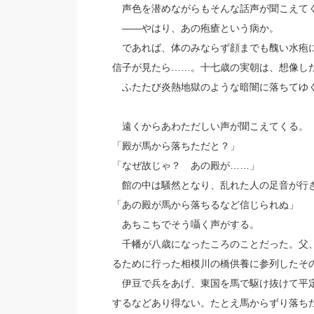
声色を潜めながらもそんな話声が聞こえて
――やはり、あの疱瘡という病か。
であれば、体のみならず顔までも醜い水疱に
信子が見たら……。十七歳の実朝は、想像し
ふたたび炎熱地獄のような暗闇に落ちてゆ
遠くからあわただしい声が聞こえてくる。
「殿が馬から落ちただと？」
「なぜ故じゃ？ あの殿が……」
館の中は騒然となり、乱れた人の足音が行
「あの殿が馬から落ちるなど信じられぬ」
あちこちでそう囁く声がする。
千幡が八歳になったころのことだった。父、
るために行った相模川の橋供養に参列したそ
伊豆で兵をあげ、東国を馬で駆け抜けて平定
するなどあり得ない。たとえ馬からずり落ち