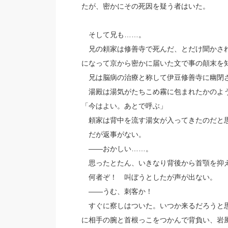
たが、密かにその死因を疑う者はいた。
そして兄も……。
兄の頼家は修善寺で死んだ、とだけ聞かされ
になって京から密かに届いた文で事の顛末を
兄は脳病の治療と称して伊豆修善寺に幽閉
湯殿は湯気がたちこめ霧に包まれたかのよう
「今はよい。あとで呼ぶ」
頼家は背中を流す湯女が入ってきたのだと
だが返事がない。
――おかしい……。
思ったとたん、いきなり背後から首顎を抑
何者ぞ！ 叫ぼうとしたが声が出ない。
――うむ、刺客か！
すぐに察しはついた。いつか来るだろうと思
に相手の腕と首根っこをつかんで背負い、岩