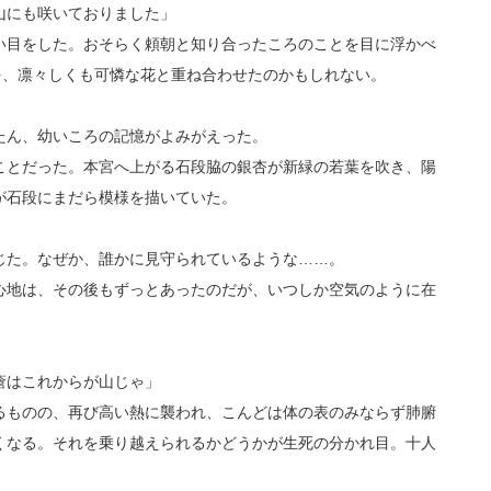
山にも咲いておりました」
目をした。おそらく頼朝と知り合ったころのことを目に浮かべ
標を、凛々しくも可憐な花と重ね合わせたのかもしれない。
ん、幼いころの記憶がよみがえった。
とだった。本宮へ上がる石段脇の銀杏が新緑の若葉を吹き、陽
が石段にまだら模様を描いていた。
た。なぜか、誰かに見守られているような……。
地は、その後もずっとあったのだが、いつしか空気のように在
瘡はこれからが山じゃ」
ものの、再び高い熱に襲われ、こんどは体の表のみならず肺腑
くなる。それを乗り越えられるかどうかが生死の分かれ目。十人