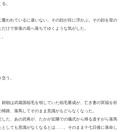
くる。
覆われているに違いない。その顔が目に浮かぶ。その顔を室の
ただけで奈落の底へ落ちてゆくような気がした。
く。
き交う。
頼朝は武蔵国稲毛を領していた稲毛重成が、亡き妻の冥福を祈
の帰路、落馬してそのまま意識がもどらなくなった。
した、あの武将が、たかが近隣での儀式から帰る道すがら落馬
たとしても意識がなくなるとは……。そのまま十七日後に落命し