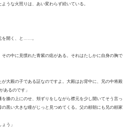
たような火照りは、あい変わらず続いている。
元を開く、と……。
その中に見慣れた青紫の痣がある。それはたしかに自身の胸で
たが大殿の子である証なのですよ。大殿はお背中に、兄の中将殿
ｼ)があるのです」
を膝の上にのせ、頬ずりをしながら襟元を少し開いてそう言っ
母の黒い大きな瞳がじっと見つめてくる。父の頼朝にも兄の頼家
しょう」
。