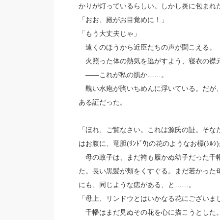
かりが灯っているらしい。しかし炎に包まれ
「おお、殿がお目覚めに！」
「もう大丈夫じゃ」
遠くのほうから近臣たちの声が聞こえる。
火照った体の熱気を逃がすよう、寝衣の襟
――これが私の肌か……。
醜い水疱が胸いちめんに浮いている。だが、
ある証だった。
「ほれ、ご覧なさい。これは源氏の証。そな
はお腹に、竜胆(ﾘﾝﾄﾞｳ)の花のようなお標(ｼﾙ
母の政子は、まだ袴も履かぬ幼子だった千幡
た。長い黒髪が頬をくすぐる。まだ若かった
にも、同じような痣がある、と……。
「母上、リンドウとはいかなる花にございま
千幡はまだ見ぬその花を心に描こうとした