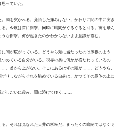
は思っていた。
。胸を突かれる。覚悟した痛みはない。かわりに闇の中に突き
くる。今度は首に衝撃。同時に暗闇がぐるぐると回る。宙を飛ん
ような衝撃。何が起きたのかわからないまま意識が霞む。
に闇が広がっている。どうやら頬に当たったのは床板のよう
見つめている自分がいる。視界の奥に何かが横たわっているの
……、首から上がない。そこにあるはずの頭が……。どうやら、
頬ずりしながらそれを眺めている自身は、かつてその胴体の上に
がしだいに霞み、闇に溶けてゆく……。
る。それは見なれた天井の杉板だ。まったくの暗闇ではなく明