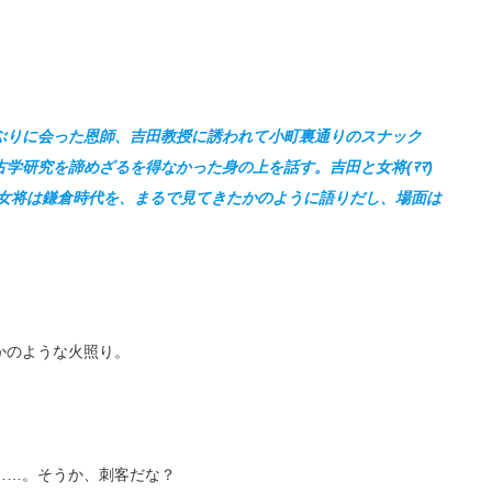
ぶりに会った恩師、吉田教授に誘われて小町裏通りのスナック
学研究を諦めざるを得なかった身の上を話す。吉田と女将(ﾏﾏ)
、女将は鎌倉時代を、まるで見てきたかのように語りだし、場面は
かのような火照り。
……。そうか、刺客だな？