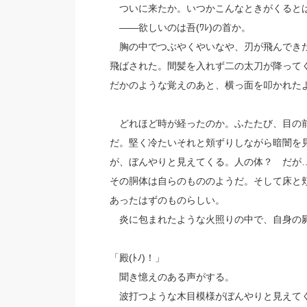
ついに来たか。いつかこんなときがくると
――欲しいのは吾(ﾜﾚ)の首か。
胸の中でつぶやくやいなや、刃が飛んできた
飛ばされた。間髪を入れず二の太刀が降って
だかのような覚えのあと、横っ面を叩かれた
どれほど時が経ったのか。ふたたび、目の前
だ。堅く冷たいそれと頬ずりしながら暗闇を
が、ぼんやりと見えてくる。人の体？ だが
その胴体は自らのもののようだ。そして床と
あったはずのものらしい。
炎に包まれたような火照りの中で、自身の屍
「殿(ﾄﾉ)！」
聞き憶えのある声がする。
波打つような木目模様がぼんやりと見えてく