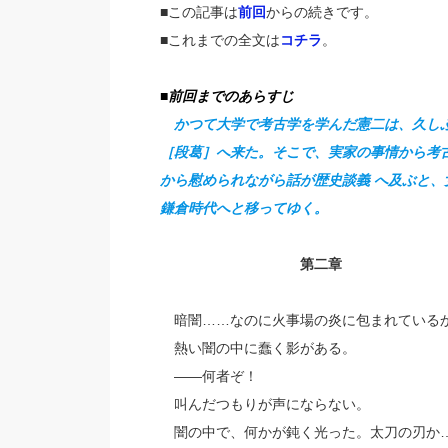
■この記事は
前回
からの続きです。
■これまでの全文は
コチラ
。
■前回までのあらすじ
かつて大学で考古学を学んだ憲二は、久し
［段葛］へ来た。そこで、実家の事情から考古
から慰められながら話が歴史談義 へ及ぶと
鎌倉時代へと移ってゆく。
第二章
暗闇……なのに火事場の炎に包まれている
熱い闇の中に蠢く影がある。
――何者ぞ！
叫んだつもりが声にならない。
闇の中で、何かが鈍く光った。太刀の刃か