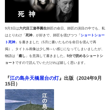
9月3日は
六代目三遊亭圓生
師匠の命日。師匠の演目の中でも、私
はとりわけ「
死神
」が好きで、師匠を偲びつつ『
ショートショー
ト死神
』を書きました（5月に書いたものを命日を偲んで再
掲）。タイトル画像は少し怖～い感じになってしまいましたが、
物語は「
癒し
」を意識して書きました。
5分で読めるショートシ
ョート
ですので読んでいただければ嬉しく思います。
『
江の島弁天橋屋台の灯
』出版（2024年9月
15日）