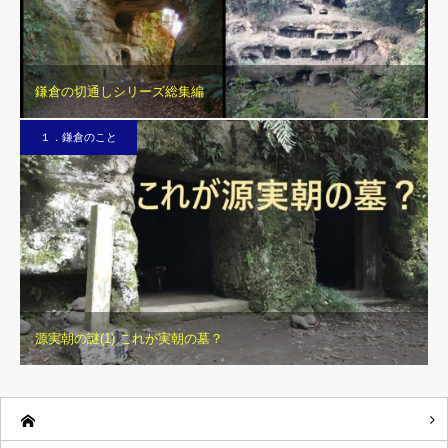
鎌倉の切通しシリーズ総集編
１．鎌倉のこと
源実朝の謎(1) これが実朝の墓？