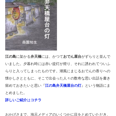
江の島
に架かる
弁天橋
には、かつて
おでん屋台
がずらりと並んで
いました。夕暮れ時には赤い提灯が燈り、それに誘われてついふ
らりと入ってしまったものです。潮風にまじるおでんの香りへの
懐かしさとともに、そこで出会った人々の数奇な思い出話を書き
留めておきたいと思い『
江の島弁天橋屋台の灯
』という物語にま
とめました。
詳しいご紹介
は
コチラ
おかげさまで、地元メディアのいくつかに目をとめていただき、