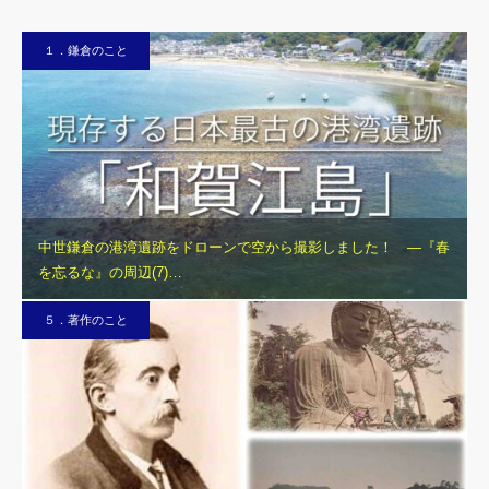
１．鎌倉のこと
中世鎌倉の港湾遺跡をドローンで空から撮影しました！ ―『春
を忘るな』の周辺(7)…
５．著作のこと