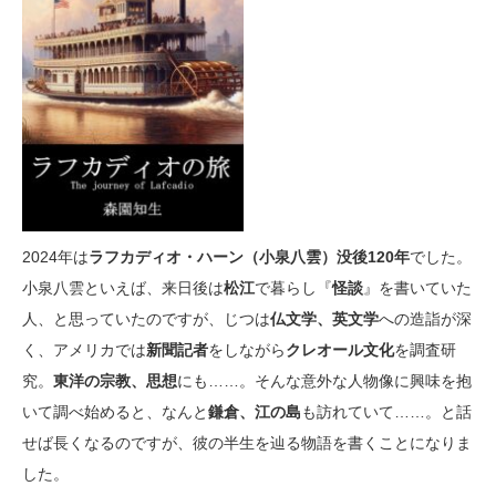
2024年は
ラフカディオ・ハーン（小泉八雲）没後120年
でした。
小泉八雲といえば、来日後は
松江
で暮らし『
怪談
』を書いていた
人、と思っていたのですが、じつは
仏文学、英文学
への造詣が深
く、アメリカでは
新聞記者
をしながら
クレオール文化
を調査研
究。
東洋の宗教、思想
にも……。そんな意外な人物像に興味を抱
いて調べ始めると、なんと
鎌倉、江の島
も訪れていて……。と話
せば長くなるのですが、彼の半生を辿る物語を書くことになりま
した。