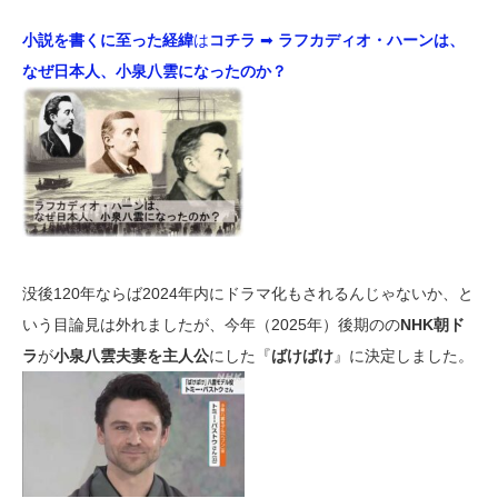
小説を書くに至った経緯
は
コチラ
➡
ラフカディオ・ハーンは、
なぜ日本人、小泉八雲になったのか？
没後120年ならば2024年内にドラマ化もされるんじゃないか、と
いう目論見は外れましたが、今年（2025年）後期のの
NHK朝ド
ラ
が
小泉八雲夫妻を主人公
にした『
ばけばけ
』に決定しました。