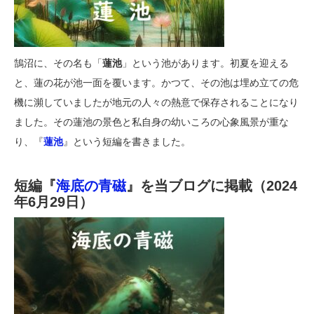
鵠沼に、その名も「
蓮池
」という池があります。初夏を迎える
と、蓮の花が池一面を覆います。かつて、その池は埋め立ての危
機に瀕していましたが地元の人々の熱意で保存されることになり
ました。その蓮池の景色と私自身の幼いころの心象風景が重な
り、『
蓮池
』という短編を書きました。
短編『
海底の青磁
』を当ブログに掲載（2024
年6月29日）