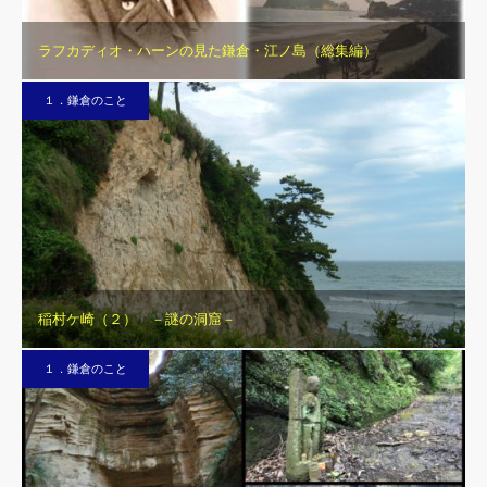
ラフカディオ・ハーンの見た鎌倉・江ノ島（総集編）
１．鎌倉のこと
稲村ケ崎（２） －謎の洞窟－
１．鎌倉のこと