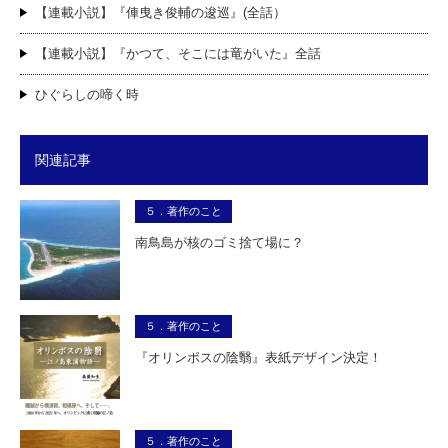
【連載小説】『俥曳き俊輔の逡巡』(全話）
【連載小説】『かつて、そこには竜がいた』全話
ひぐらしの啼く時
関連記事
５．著作のこと
南鳥島が核のゴミ捨て場に？
５．著作のこと
『オリンポスの陰翳』表紙デザイン決定！
５．著作のこと