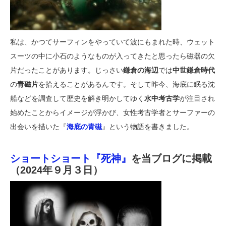
私は、かつてサーフィンをやっていて波にもまれた時、ウェット
スーツの中に小石のようなものが入ってきたと思ったら磁器の欠
片だったことがあります。じっさい
鎌倉の海辺
では
中世鎌倉時代
の
青磁片
を拾えることがあるんです。そして昨今、海底に眠る沈
船などを調査して歴史を解き明かしてゆく
水中考古学
が注目され
始めたことからイメージが浮かび、女性考古学者とサーファーの
出会いを描いた『
海底の青磁
』という物語を書きました。
ショートショート『死神』
を当ブログに掲載
（2024年９月３日）