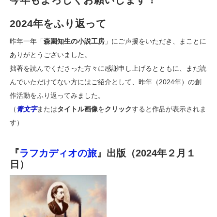
2024年をふり返って
昨年一年「
森園知生の小説工房
」にご声援をいただき、まことに
ありがとうございました。
拙著を読んでくださった方々に感謝申し上げるとともに、まだ読
んでいただけてない方にはご紹介として、昨年（2024年）の創
作活動をふり返ってみました。
（
青文字
または
タイトル画像
を
クリック
すると作品が表示されま
す）
『
ラフカディオの旅
』出版（2024年２月１
日）