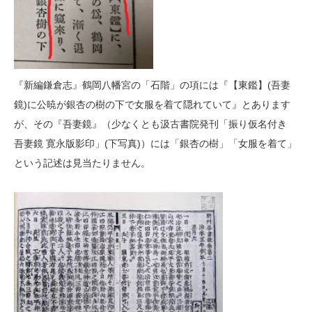
『新編鎌倉志』鶴岡八幡宮の「石階」の項には『【東鑑】(吾妻
鏡)に公暁が銀杏の樹の下で女服を着て隠れていて』とあります
が、その『吾妻鏡』（少なくとも汲古書院発刊「振り仮名付き
吾妻鏡 寛永版影印」(下写真)）には「銀杏の樹」「女服を着て」
という記述は見当たりません。