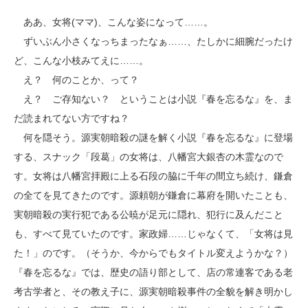
ああ、女将(ママ)、こんな姿になって……。
ずいぶん小さくなっちまったなぁ……、たしかに細腕だったけ
ど、こんな小枝みてえに……。
え？ 何のことか、って？
え？ ご存知ない？ ということは小説『春を忘るな』を、ま
だ読まれてない方ですね？
何を隠そう。源実朝暗殺の謎を解く小説『春を忘るな』に登場
する、スナック「段葛」の女将は、八幡宮大銀杏の木霊なので
す。女将は八幡宮拝殿に上る石段の脇に千年の間立ち続け、鎌倉
の全てを見てきたのです。源頼朝が鎌倉に幕府を開いたことも、
実朝暗殺の実行犯である公暁が足元に隠れ、犯行に及んだこと
も、すべて見ていたのです。家政婦……じゃなくて、「女将は見
た！」のです。（そうか、今からでもタイトル変えようかな？）
『春を忘るな』では、歴史の語り部として、店の常連客である老
考古学者と、その教え子に、源実朝暗殺事件の全貌を解き明かし