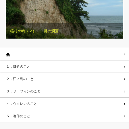
稲村ケ崎（２） －謎の洞窟－
１．鎌倉のこと
２．江ノ島のこと
３．サーフィンのこと
４．ウクレレのこと
５．著作のこと