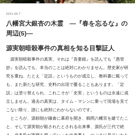
2021.06.7
八幡宮大銀杏の木霊 ―『春を忘るな』の
周辺(5)―
源実朝暗殺事件の真相を知る目撃証人
源実朝暗殺事件の真実。それは『吾妻鏡』を読んでも『愚管
抄』を読んでも、本当のことは絶対にわかりません。歴史家が研
究を重ね、たとえ「定説」というものが成立し、教科書に載って
も、また新たな研究、史料の出現で覆ることもあります。「定
説」は塗り替えられ、これこそが「史実」というものは永遠に成
立しません。過去の真実は、タイム・マシンに乗って現場を見て
こない限り、誰にも絶対にわからないのです。
ところが、源頼朝が鎌倉に幕府を開き、鶴岡八幡宮を建てたこ
と、そして源実朝が殺されたとされる出来事、源氏が三代で絶
え、北条氏が実権を握っていった出来事も、つぶさに見ていたも