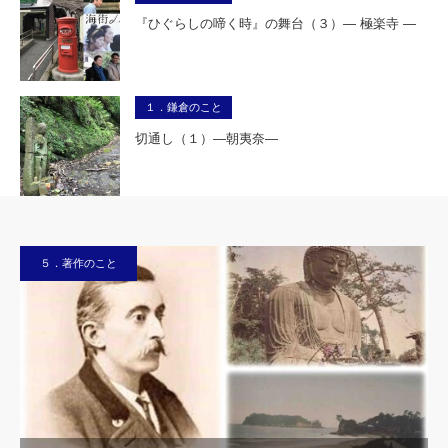
『ひぐらしの啼く時』の舞台（３）― 極楽寺 ―
１．鎌倉のこと
切通し（１）―朝夷奈―
５．著作のこと