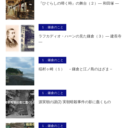
『ひぐらしの啼く時』の舞台（２）― 和田塚 ―
１．鎌倉のこと
ラフカディオ・ハーンの見た鎌倉（３）― 建長寺
―
１．鎌倉のこと
稲村ヶ崎（１） －鎌倉と江ノ島のはざま－
１．鎌倉のこと
源実朝の謎(2) 実朝暗殺事件の影に蠢くもの
１．鎌倉のこと