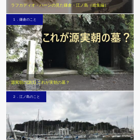
ラフカディオ・ハーンの見た鎌倉・江ノ島（総集編）
１．鎌倉のこと
源実朝の謎(1) これが実朝の墓？
２．江ノ島のこと