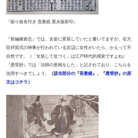
『振り仮名付き 吾妻鏡 寛永版影印』
『新編鎌倉志』では、女姿に変装していたと書いてますが、右大
臣拝賀式の神事が行われている近辺に女性がいたら、かえって不
自然です。（「女装して近づく」は江戸時代的感覚ですよね）
『愚管抄』では「法師の形相をした」と記されており、こちらを
信用すべきでしょう。
（該当部分の『吾妻鏡』、『愚管抄』の原
文はコチラ）