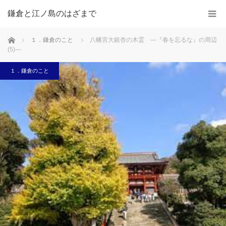
鎌倉と江ノ島のはざまで
ホーム
１．鎌倉のこと
八幡宮大銀杏の木霊 ―『春を忘るな』の周辺
(5)―
１．鎌倉のこと