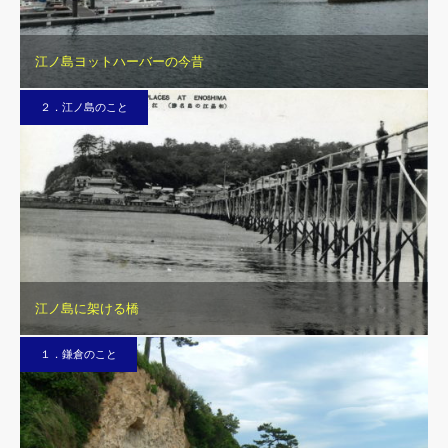
江ノ島ヨットハーバーの今昔
２．江ノ島のこと
江ノ島に架ける橋
１．鎌倉のこと