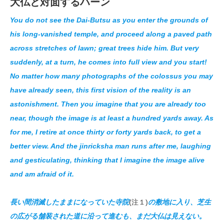
大仏と対面するハーン
You do not see the Dai-Butsu as you enter the grounds of
his long-vanished temple, and proceed along a paved path
across stretches of lawn; great trees hide him. But very
suddenly, at a turn, he comes into full view and you start!
No matter how many photographs of the colossus you may
have already seen, this first vision of the reality is an
astonishment. Then you imagine that you are already too
near, though the image is at least a hundred yards away. As
for me, I retire at once thirty or forty yards back, to get a
better view. And the jinricksha man runs after me, laughing
and gesticulating, thinking that I imagine the image alive
and am afraid of it.
長い間消滅したままになっていた寺院
(注１)
の敷地に入り、芝生
の広がる舗装された道に沿って進むも、まだ大仏は見えない。