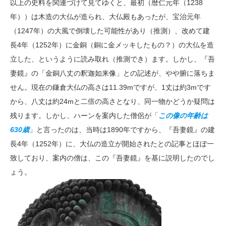
以上の史料を関連づけて見てゆくと、最初（暦仁元年（1238
年））は木造の大仏が造られ、大仏殿もあったが、宝治元年
（1247年）の大風で倒壊した可能性があり（推測）、改めて建
長4年（1252年）に金銅（銅に金メッキしたもの？）の大仏を造
立した、というように読み取れ（推測でき）ます。しかし、『吾
妻鏡』の「金銅八丈の釈迦如来像」との記述が、やや腑に落ちま
せん。現在の鎌倉大仏の高さは11.39mですが、1丈は約3mです
から、八丈は約24mと二倍の高さとなり、同一物かどうか疑問は
残ります。しかし、ハーンを案内した僧侶が「
この像の年齢は
630歳
」と言ったのは、当時は1890年ですから、『吾妻鏡』の建
長4年（1252年）に、大仏の造立が開始されたとの記事とほぼ一
致しており、案内の僧は、この『吾妻鏡』を基に説明したのでし
ょう。