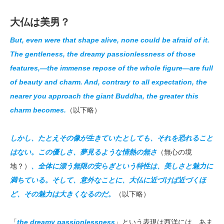
大仏は美男？
But, even were that shape alive, none could be afraid of it.
The gentleness, the dreamy passionlessness of those
features,—the immense repose of the whole figure—are full
of beauty and charm. And, contrary to all expectation, the
nearer you approach the giant Buddha, the greater this
charm becomes.
（以下略）
しかし、たとえその像が生きていたとしても、それを恐れること
はない。この優しさ、夢見るような情熱の無さ
（無心の境
地？）
、全体に漂う無限の安らぎという特性は、美しさと魅力に
満ちている。そして、意外なことに、大仏に近づけば近づくほ
ど、その魅力は大きくなるのだ。
（以下略）
「
the dreamy passionlessness
」という表現は西洋には、あま