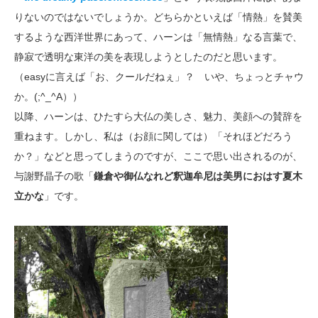
りないのではないでしょうか。どちらかといえば「情熱」を賛美
するような西洋世界にあって、ハーンは「無情熱」なる言葉で、
静寂で透明な東洋の美を表現しようとしたのだと思います。
（easyに言えば「お、クールだねぇ」？ いや、ちょっとチャウ
か。(;^_^A））
以降、ハーンは、ひたすら大仏の美しさ、魅力、美顔への賛辞を
重ねます。しかし、私は（お顔に関しては）「それほどだろう
か？」などと思ってしまうのですが、ここで思い出されるのが、
与謝野晶子の歌「
鎌倉や御仏なれど釈迦牟尼は美男におはす夏木
立かな
」です。