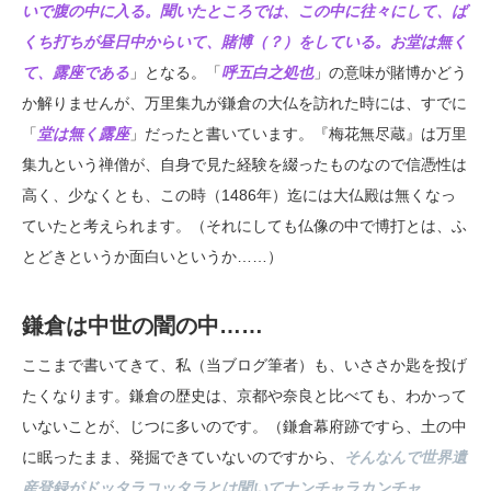
いで腹の中に入る。聞いたところでは、この中に往々にして、ば
くち打ちが昼日中からいて、賭博（？）をしている。お堂は無く
て、露座である
」となる。「
呼五白之処也
」の意味が賭博かどう
か解りませんが、万里集九が鎌倉の大仏を訪れた時には、すでに
「
堂は無く露座
」だったと書いています。『梅花無尽蔵』は万里
集九という禅僧が、自身で見た経験を綴ったものなので信憑性は
高く、少なくとも、この時（1486年）迄には大仏殿は無くなっ
ていたと考えられます。（それにしても仏像の中で博打とは、ふ
とどきというか面白いというか……）
鎌倉は中世の闇の中……
ここまで書いてきて、私（当ブログ筆者）も、いささか匙を投げ
たくなります。鎌倉の歴史は、京都や奈良と比べても、わかって
いないことが、じつに多いのです。（鎌倉幕府跡ですら、土の中
に眠ったまま、発掘できていないのですから、
そんなんで世界遺
産登録がドッタラコッタラとは聞いてナンチャラカンチャ