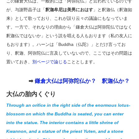
この鎌倉大仏は、一般的には「阿弥陀仏」と云われているのです
が、与謝野晶子は「
釈迦牟尼は美男におはす
」と釈迦仏（釈迦如
来）として歌っており、これが誤り云々の議論にもなっていま
す。一方で、それなりの理由から「鎌倉大仏は阿弥陀仏ではなく
釈迦仏ではないか」という説を唱える人もおります（私の友人に
もおります）。ハーンは「Buddha（仏陀）」とだけ言ってお
り、釈迦、阿弥陀仏に言及していないので、ここではその問題は
置いておき、
別ページで論じる
こととします。
➡
鎌倉大仏は阿弥陀仏か？
釈迦仏か？
大仏の胎内くぐり
Through an orifice in the right side of the enormous lotus-
blossom on which the Buddha is seated, you can enter
into the statue. The interior contains a little shrine of
Kwannon, and a statue of the priest Yuten, and a stone