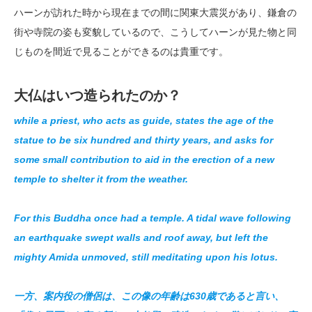
ハーンが訪れた時から現在までの間に関東大震災があり、鎌倉の
街や寺院の姿も変貌しているので、こうしてハーンが見た物と同
じものを間近で見ることができるのは貴重です。
大仏はいつ造られたのか？
while a priest, who acts as guide, states the age of the
statue to be six hundred and thirty years, and asks for
some small contribution to aid in the erection of a new
temple to shelter it from the weather.
For this Buddha once had a temple. A tidal wave following
an earthquake swept walls and roof away, but left the
mighty Amida unmoved, still meditating upon his lotus.
一方、案内役の僧侶は、この像の年齢は630歳であると言い、