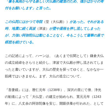
「像を風雨から守る新しい大仏殿の建造のため、僅かばかりの寄
付をお願いします」と言った。
この仏陀にはかつて寺院
（堂（大仏殿））
があった。それがある
時、地震に続く高波
（津波）
が壁や屋根を押し流してしまった
が、力強い阿弥陀仏は動じることなく、今もこうして蓮華の座で
瞑想を続けている。
この記述によって、ハーンは、（あくまで伝聞として）鎌倉大仏
の成立経緯をさらりと紹介し、津波で大仏殿が押し流されてしま
ったと書いていますが、大仏の歴史を探ってゆくと、なかなか一
筋縄ではいきません。まず、大仏の造立について、
『吾妻鏡』には、暦仁元年
（
1238年）、深沢の里にて僧、浄光
の勧進によって「大仏堂」の建立が始められ、寛元元年（1243
年）に、八丈余の阿弥陀像を安じ、開眼供養が行われた、として