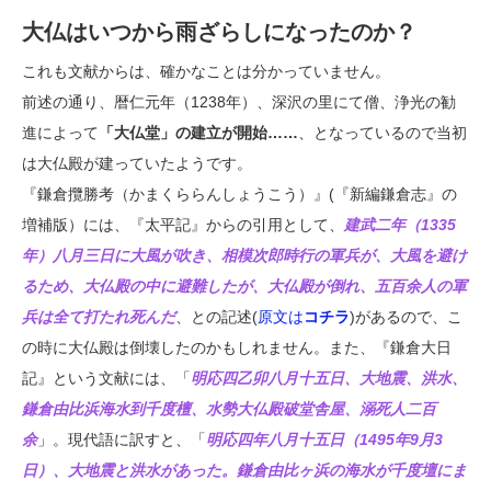
大仏はいつから雨ざらしになったのか？
これも文献からは、確かなことは分かっていません。
前述の通り、暦仁元年（1238年）、深沢の里にて僧、浄光の勧
進によって
「大仏堂」の建立が開始……
、となっているので当初
は大仏殿が建っていたようです。
『鎌倉攬勝考（かまくららんしょうこう）』(『新編鎌倉志』の
増補版）には、『太平記』からの引用として、
建武二年（1335
年）八月三日に大風が吹き、相模次郎時行の軍兵が、大風を避け
るため、大仏殿の中に避難したが、大仏殿が倒れ、五百余人の軍
兵は全て打たれ死んだ
、との記述(
原文は
コチラ
)があるので、こ
の時に大仏殿は倒壊したのかもしれません。また、『鎌倉大日
記』という文献には、「
明応四乙卯八月十五日、大地震、洪水、
鎌倉由比浜海水到千度檀、水勢大仏殿破堂舎屋、溺死人二百
余
」。現代語に訳すと、「
明応四年八月十五日（1495年9月3
日）、大地震と洪水があった。鎌倉由比ヶ浜の海水が千度壇にま