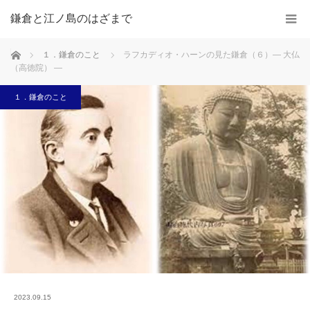
鎌倉と江ノ島のはざまで
ホーム
１．鎌倉のこと
ラフカディオ・ハーンの見た鎌倉（６）― 大仏
（高徳院） ―
１．鎌倉のこと
2023.09.15