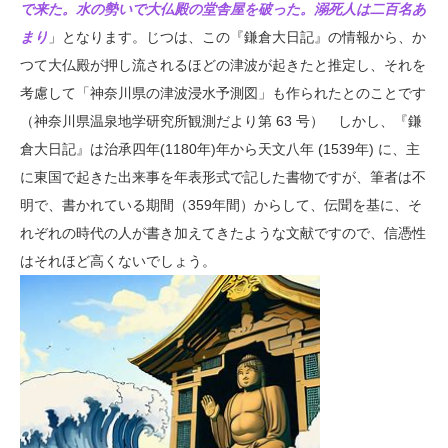
で来た。水の勢いで大仏殿の堂舎屋を破った。溺死人は二百名あ
まり
」となります。じつは、この『鎌倉大日記』の情報から、か
つて大仏殿が押し流されるほどの津波が起きたと推定し、それを
考慮して「神奈川県の津波浸水予測図」も作られたとのことです
（神奈川県温泉地学研究所観測だより第 63 号） しかし、『鎌
倉大日記』は治承四年(1180年)年から天文八年 (1539年) に、主
に東国で起きた出来事を年表形式で記した書物ですが、筆者は不
明で、書かれている期間（359年間）からして、伝聞を基に、そ
れぞれの時代の人が書き加えてきたような文献ですので、信憑性
はそれほど高くないでしょう。