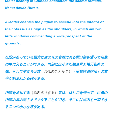
tablet bearing in Chinese characters the sacred formula,
Namu Amida Butsu.
A ladder enables the pilgrim to ascend into the interior of
the colossus as high as the shoulders, in which are two
little windows commanding a wide prospect of the
grounds;
仏陀が座っている巨大な蓮の花の右側にある開口部を通って仏像
の中に入ることができる。内部には小さな観音堂と祐天和尚の
像、そして聖なる公式
（念仏のことか？）
「南無阿弥陀仏」の文
字が刻まれた石碑がある。
内部を巡礼する
（胎内巡りする）
者は、はしごを登って、巨像の
内部の肩の高さまで上がることができ、そこには境内を一望でき
る二つの小さな窓がある。