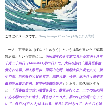
これはイメージです。
Bing Image Creator (AI)により作成
一方、万里集九（ばんりしゅうく）という禅僧が書いた『梅花
無尽蔵』という書物には、
明応四年の９年前にあたる文明十八年
十月二十四日（1486年11月20日）に、大仏を訪れ
「
遂見長谷観
音之古道場、相去数百歩、而両山之間、逢銅大仏仏長七八丈、腹
中空洞、応容数百人背後有穴、脱鞋入腹、僉云、此中往々博奕者
白昼呼五白之処也。無堂宇而露坐突兀
」とあり、現代語訳する
と、「
長谷観音の古い道場を見て、数百歩行くと、二つの山の間
にある銅の大仏に逢う。高さは７〜８丈。腹の中は空洞になって
いて、数百人(百人？)は入れる。後ろに穴があって、わらじを脱