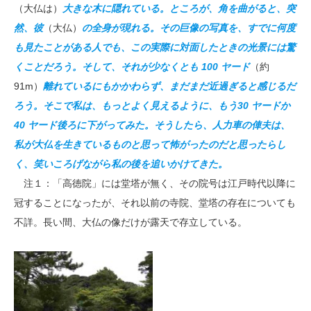
（大仏は）
大きな木に隠れている。ところが、角を曲がると、突
然、彼
（大仏）
の全身が現れる。その巨像の写真を、すでに何度
も見たことがある人でも、この実際に対面したときの光景には驚
くことだろう。そして、それが少なくとも 100 ヤード
（約
91m）
離れているにもかかわらず、まだまだ近過ぎると感じるだ
ろう。そこで私は、もっとよく見えるように、もう30 ヤードか
40 ヤード後ろに下がってみた。そうしたら、人力車の俥夫は、
私が大仏を生きているものと思って怖がったのだと思ったらし
く、笑いころげながら私の後を追いかけてきた。
注１：「高徳院」には堂塔が無く、その院号は江戸時代以降に
冠することになったが、それ以前の寺院、堂塔の存在についても
不詳。長い間、大仏の像だけが露天で存立している。