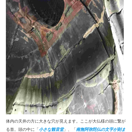
体内の天井の方に大きな穴が見えます。ここが大仏様の頭に繋が
る首。頭の中に「
小さな観音堂
」、「
南無阿弥陀仏の文字が刻ま